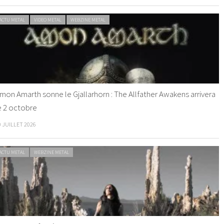
ACTU METAL
VIDEO METAL
WEBZINE METAL
mon Amarth sonne le Gjallarhorn : The Allfather Awakens arrivera
e 2 octobre
0 JUILLET 2026
ACTU METAL
WEBZINE METAL