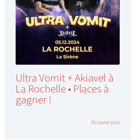
Ultra Vomit + Akiavel à
La Rochelle • Places à
gagner !
En savoir plus