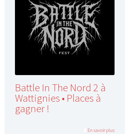
Battle In The Nord 2 à
Wattignies • Places à
gagner !
En savoir plus