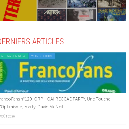
DERNIERS ARTICLES
PARTENAIRE GENERAL
WEBZINE GLOBAL
rancoFans n°120 : ORP – OAI REGGAE PARTY, Une Touche
’Optimisme, Marty, David McNeil…
 AOÛT 2026