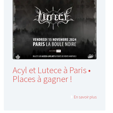
Acyl et Lutece à Paris •
Places à gagner !
En savoir plus