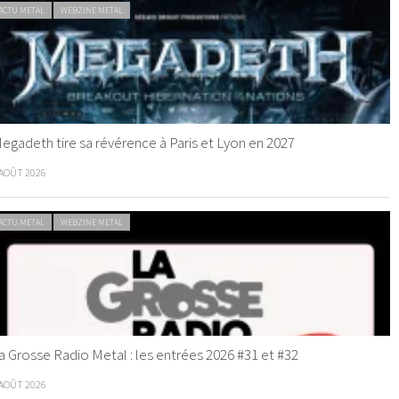
ACTU METAL
WEBZINE METAL
egadeth tire sa révérence à Paris et Lyon en 2027
 AOÛT 2026
ACTU METAL
WEBZINE METAL
a Grosse Radio Metal : les entrées 2026 #31 et #32
 AOÛT 2026