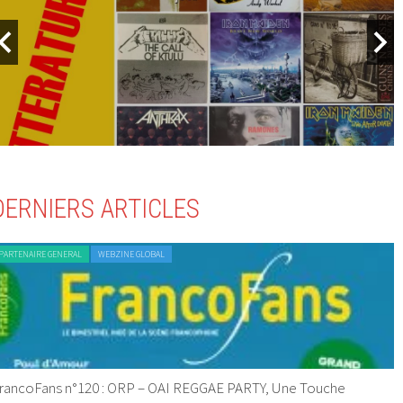
DERNIERS ARTICLES
PARTENAIRE GENERAL
WEBZINE GLOBAL
rancoFans n°120 : ORP – OAI REGGAE PARTY, Une Touche