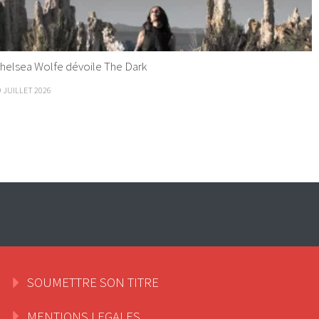
helsea Wolfe dévoile The Dark
9 JUILLET 2026
SOUMETTRE SON TITRE
MENTIONS LEGALES