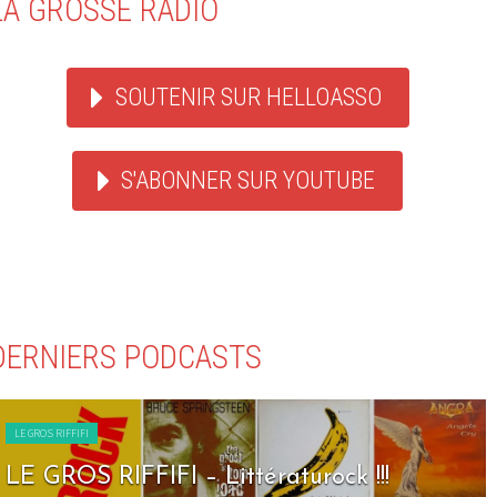
LA GROSSE RADIO
SOUTENIR SUR HELLOASSO
S'ABONNER SUR YOUTUBE
DERNIERS PODCASTS
LE GROS RIFFIFI
LE GROS RIFFIFI – Littératurock !!!