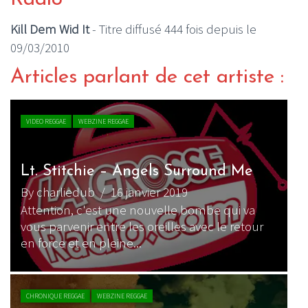
Kill Dem Wid It
- Titre diffusé 444 fois depuis le
09/03/2010
Articles parlant de cet artiste :
VIDEO REGGAE
WEBZINE REGGAE
Lt. Stitchie – Angels Surround Me
By charliedub
/ 16 janvier 2019
Attention, c'est une nouvelle bombe qui va
vous parvenir entre les oreilles avec le retour
en force et en pleine...
CHRONIQUE REGGAE
WEBZINE REGGAE