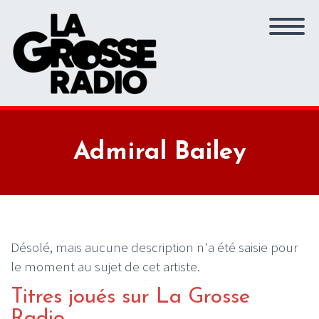
Admiral Bailey
Désolé, mais aucune description n'a été saisie pour
le moment au sujet de cet artiste.
Titres joués sur La Grosse
Radio