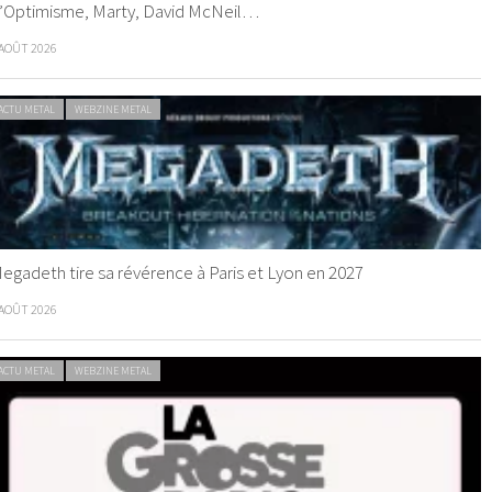
’Optimisme, Marty, David McNeil…
 AOÛT 2026
ACTU METAL
WEBZINE METAL
egadeth tire sa révérence à Paris et Lyon en 2027
 AOÛT 2026
ACTU METAL
WEBZINE METAL