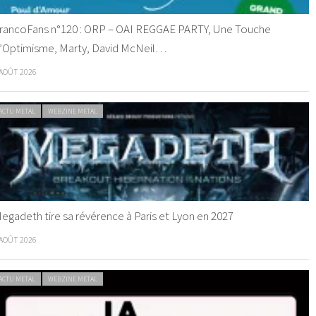
rancoFans n°120 : ORP – OAI REGGAE PARTY, Une Touche
’Optimisme, Marty, David McNeil…
 AOÛT 2026
ACTU METAL
WEBZINE METAL
egadeth tire sa révérence à Paris et Lyon en 2027
 AOÛT 2026
ACTU METAL
WEBZINE METAL