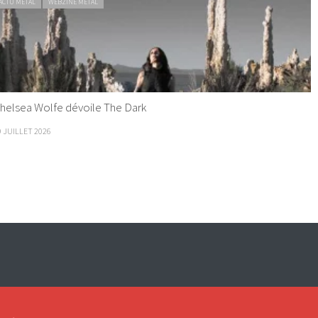
ACTU METAL
WEBZINE METAL
helsea Wolfe dévoile The Dark
9 JUILLET 2026