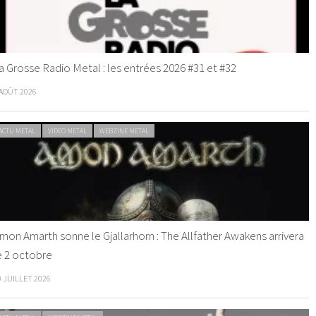
a Grosse Radio Metal : les entrées 2026 #31 et #32
 AOÛT 2026
ACTU METAL
VIDEO METAL
WEBZINE METAL
mon Amarth sonne le Gjallarhorn : The Allfather Awakens arrivera
e 2 octobre
0 JUILLET 2026