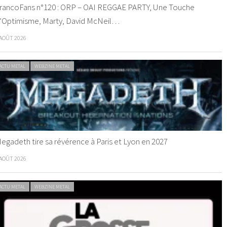
rancoFans n°120 : ORP – OAI REGGAE PARTY, Une Touche
’Optimisme, Marty, David McNeil…
 AOÛT 2026
ACTU METAL
WEBZINE METAL
egadeth tire sa révérence à Paris et Lyon en 2027
 AOÛT 2026
ACTU METAL
WEBZINE METAL