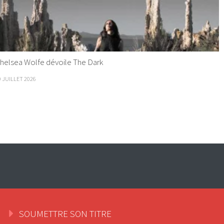
helsea Wolfe dévoile The Dark
9 JUILLET 2026
SOUMETTRE SON TITRE