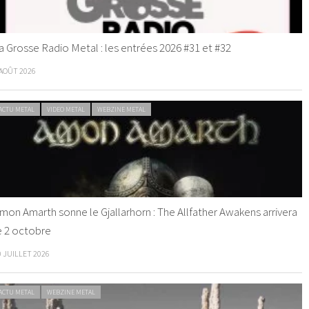
a Grosse Radio Metal : les entrées 2026 #31 et #32
 AOÛT 2026
ACTU METAL
VIDEO METAL
WEBZINE METAL
mon Amarth sonne le Gjallarhorn : The Allfather Awakens arrivera
e 2 octobre
0 JUILLET 2026
ACTU METAL
WEBZINE METAL