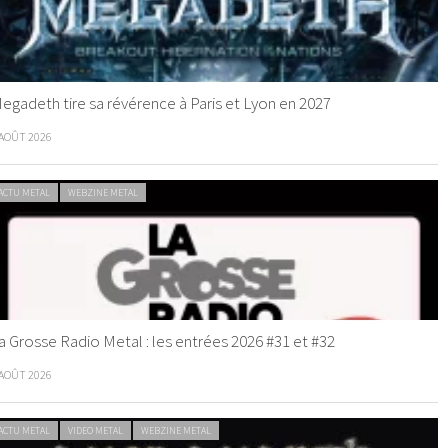
egadeth tire sa révérence à Paris et Lyon en 2027
 AOÛT 2026
ACTU METAL
WEBZINE METAL
a Grosse Radio Metal : les entrées 2026 #31 et #32
 AOÛT 2026
ACTU METAL
VIDEO METAL
WEBZINE METAL