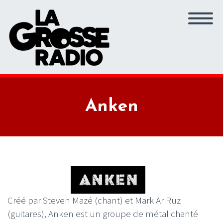
Anken
Créé par Steven Mazé (chant) et Mark Ar Ruz
(guitares), Anken est un groupe de métal chanté