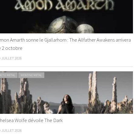
mon Amarth sonne le Gjallarhorn : The Allfather Awakens arrivera
e 2 octobre
0 JUILLET 2026
ACTU METAL
WEBZINE METAL
helsea Wolfe dévoile The Dark
9 JUILLET 2026