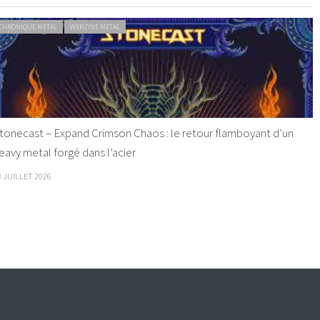
CHRONIQUE METAL
WEBZINE METAL
tonecast – Expand Crimson Chaos : le retour flamboyant d’un
eavy metal forgé dans l’acier
8 JUILLET 2026