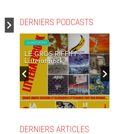
La Grosse
By Felix Dar
DERNIERS PODCASTS
ACTU METAL
WEB
LE GROS RIFFIFI
LE GROS RIFFI
rfin’
LE GROS RIFFIFI –
LE GR
Le Re-Animator, petit
Littératurock !!!
Days To
frère du Motocultor,
débarque à Saint-Nolff
La Grosse
en mai 2024
les entré
By JulieL
/ 11 janvier 2024
By Felix Dar
DERNIERS ARTICLES