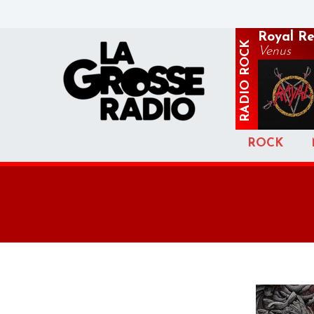
Royal Re
ROCK
Venus
RADIO
ROCK