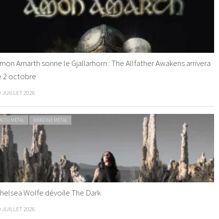
mon Amarth sonne le Gjallarhorn : The Allfather Awakens arrivera
e 2 octobre
0 JUILLET 2026
ACTU METAL
WEBZINE METAL
helsea Wolfe dévoile The Dark
9 JUILLET 2026