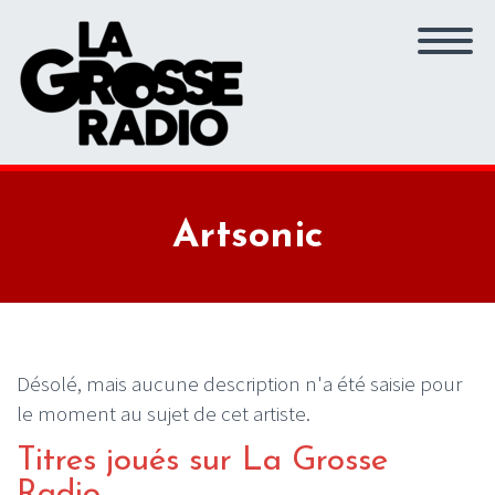
Artsonic
Désolé, mais aucune description n'a été saisie pour
le moment au sujet de cet artiste.
Titres joués sur La Grosse
Radio