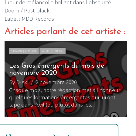
lueur de mélancolie brillant dans l'obscurité.
Doom / Post-black
Label : MDD Records
Articles parlant de cet artiste :
CHRONIQUE METAL
WEBZINE METAL
Les Gros émergents du mois de
novembre 2020
By D-Axl
/ 2 novembre 2020
Chaque mois, notre rédaction met à l’honneur
quelques formations émergentes qui lui ont
tapé dans l’œil (ou plutôt dans les...