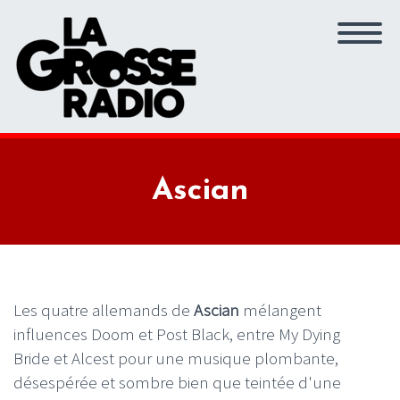
Ascian
Les quatre allemands de
Ascian
mélangent
influences Doom et Post Black, entre My Dying
Bride et Alcest pour une musique plombante,
désespérée et sombre bien que teintée d'une