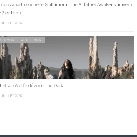
mon Amarth sonne le Gjallarhorn : The Allfather Awakens arrivera
e 2 octobre
0 JUILLET 2026
ACTU METAL
WEBZINE METAL
helsea Wolfe dévoile The Dark
9 JUILLET 2026