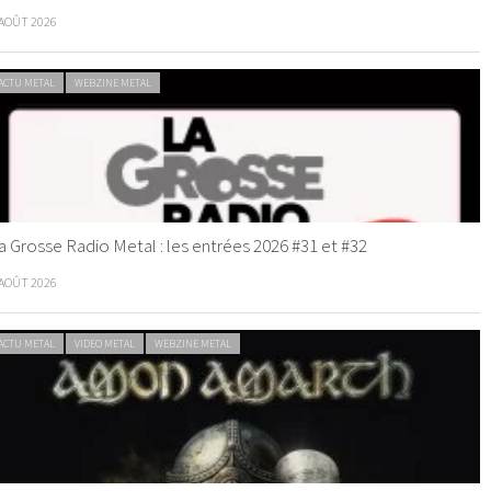
 AOÛT 2026
ACTU METAL
WEBZINE METAL
a Grosse Radio Metal : les entrées 2026 #31 et #32
 AOÛT 2026
ACTU METAL
VIDEO METAL
WEBZINE METAL