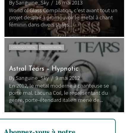
By Sanguine_Sky
/ 16 mai 2013
World of Glass Compilation, c'est avant tout un
projet destiné à promouvoir le metal à chant
féminin dans divers styles...
CHRONIQUE METAL
WEBZINE METAL
Astral Tears – Hypnotic
By Sanguine_Sky
/ 9 mai 2012
En 2012, le metal moderne à chanteuse se
porte mal. Lacuna Coil, le représentant du
genre, porte-étendard italien mené de...
Abonnez-vous à notre