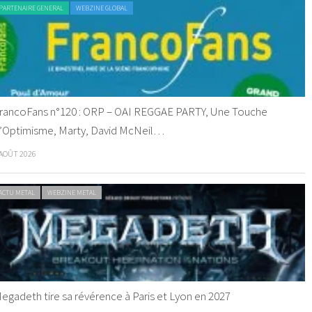
PARTENAIRE GENERAL
WEBZINE GLOBAL
rancoFans n°120 : ORP – OAI REGGAE PARTY, Une Touche
’Optimisme, Marty, David McNeil…
 AOÛT 2026
ACTU METAL
WEBZINE METAL
egadeth tire sa révérence à Paris et Lyon en 2027