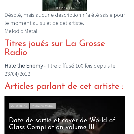
Désolé, mais aucune description n'a été saisie pour
le moment au sujet de cet artiste.
Melodic Metal
Titres joués sur La Grosse
Radio
Hate the Enemy
- Titre diffusé 100 fois depuis le
23/04/2012
Articles parlant de cet artiste :
ACTU METAL
WEBZINE METAL
Date de sortie et cover de World of
Glass Compilation volume III