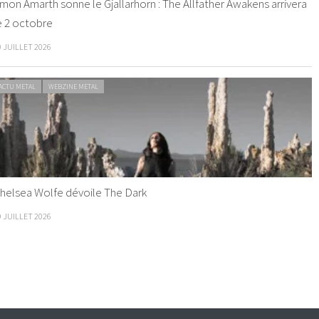
mon Amarth sonne le Gjallarhorn : The Allfather Awakens arrivera
e 2 octobre
0 JUILLET 2026
ACTU METAL
WEBZINE METAL
helsea Wolfe dévoile The Dark
9 JUILLET 2026