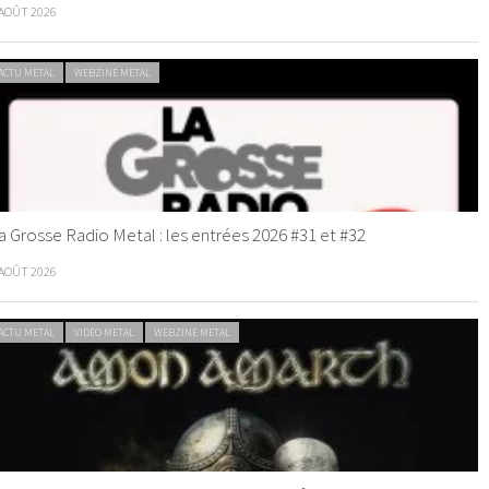
 AOÛT 2026
ACTU METAL
WEBZINE METAL
a Grosse Radio Metal : les entrées 2026 #31 et #32
 AOÛT 2026
ACTU METAL
VIDEO METAL
WEBZINE METAL