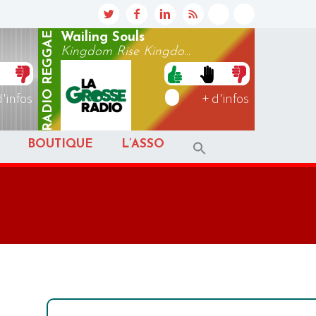
REGGAE
Wailing Souls
Kingdom Rise Kingdo...
RADIO
d'infos
+ d'infos
BOUTIQUE
L’ASSO