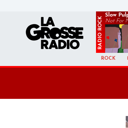
Slow Pul
ROCK
Not For 
RADIO
ROCK