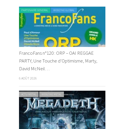
PARTENAIRE GENERAL
WEBZINE GLOBAL
FrancoFans n°120 : ORP – OAI REGGAE
PARTY, Une Touche d’Optimisme, Marty,
David McNeil…
6 AOÛT 2026
ACTU METAL
WEBZINE METAL