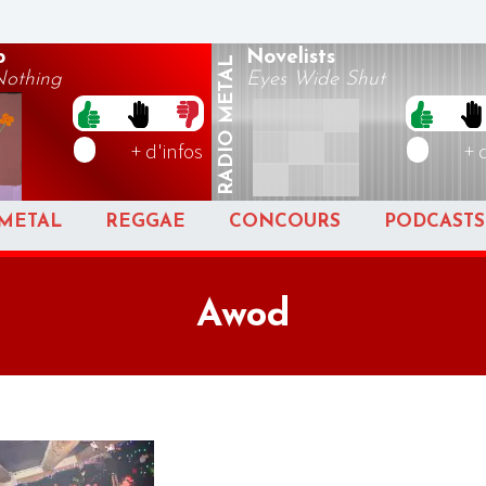
p
Novelists
METAL
Nothing
Eyes Wide Shut
RADIO
+ d'infos
+ 
METAL
REGGAE
CONCOURS
PODCASTS
Awod