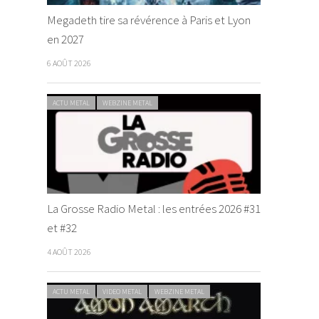
Megadeth tire sa révérence à Paris et Lyon
en 2027
6 AOÛT 2026
ACTU METAL
WEBZINE METAL
La Grosse Radio Metal : les entrées 2026 #31
et #32
4 AOÛT 2026
ACTU METAL
VIDEO METAL
WEBZINE METAL