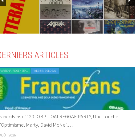
DERNIERS ARTICLES
PARTENAIRE GENERAL
WEBZINE GLOBAL
rancoFans n°120 : ORP – OAI REGGAE PARTY, Une Touche
’Optimisme, Marty, David McNeil…
 AOÛT 2026