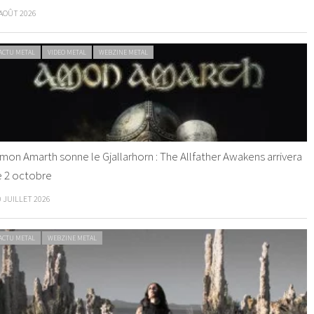
 AOÛT 2026
ACTU METAL
VIDEO METAL
WEBZINE METAL
mon Amarth sonne le Gjallarhorn : The Allfather Awakens arrivera
e 2 octobre
0 JUILLET 2026
ACTU METAL
WEBZINE METAL