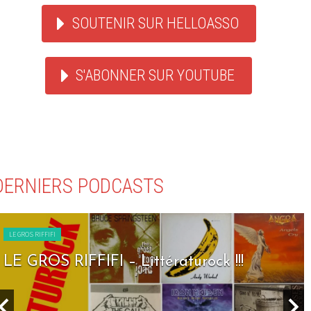
SOUTENIR SUR HELLOASSO
S'ABONNER SUR YOUTUBE
DERNIERS PODCASTS
LE GROS RIFFIFI
LE GROS RIFFIFI – Littératurock !!!