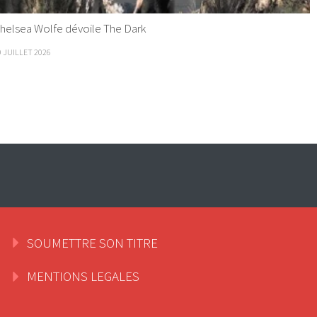
helsea Wolfe dévoile The Dark
9 JUILLET 2026
SOUMETTRE SON TITRE
MENTIONS LEGALES