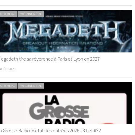
ACTU METAL
WEBZINE METAL
egadeth tire sa révérence à Paris et Lyon en 2027
 AOÛT 2026
ACTU METAL
WEBZINE METAL
a Grosse Radio Metal : les entrées 2026 #31 et #32