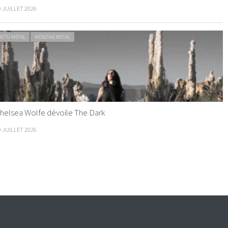
0 JUILLET 2026
ACTU METAL
WEBZINE METAL
helsea Wolfe dévoile The Dark
9 JUILLET 2026