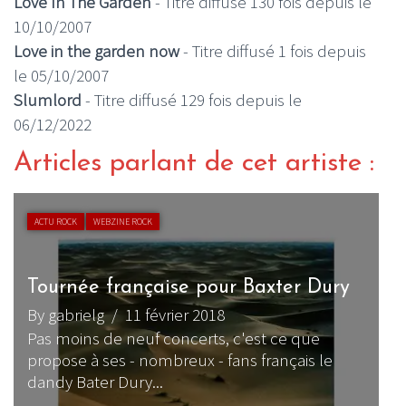
Love In The Garden
- Titre diffusé 130 fois depuis le
10/10/2007
Love in the garden now
- Titre diffusé 1 fois depuis
le 05/10/2007
Slumlord
- Titre diffusé 129 fois depuis le
06/12/2022
Articles parlant de cet artiste :
ACTU ROCK
WEBZINE ROCK
Tournée française pour Baxter Dury
By gabrielg
/ 11 février 2018
L
Pas moins de neuf concerts, c'est ce que
d
propose à ses - nombreux - fans français le
B
dandy Bater Dury...