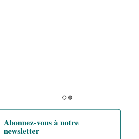
U
F
B
B
D
p
T
Abonnez-vous à notre
newsletter