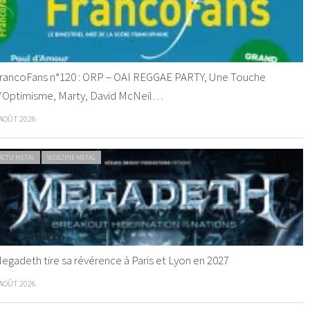
rancoFans n°120 : ORP – OAI REGGAE PARTY, Une Touche
’Optimisme, Marty, David McNeil…
 AOÛT 2026
ACTU METAL
WEBZINE METAL
egadeth tire sa révérence à Paris et Lyon en 2027
 AOÛT 2026