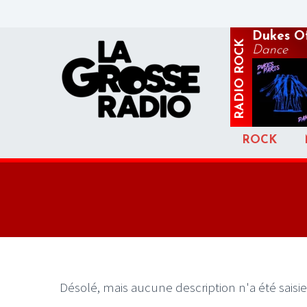
Dukes Of
ROCK
Dance
RADIO
ROCK
Désolé, mais aucune description n'a été saisie