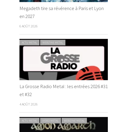
Megadeth tire sa révérence à Paris et Lyon
en 2027
6 AOÛT 2026
ACTU METAL
WEBZINE METAL
La Grosse Radio Metal : les entrées 2026 #31
et #32
4 AOÛT 2026
ACTU METAL
VIDEO METAL
WEBZINE METAL