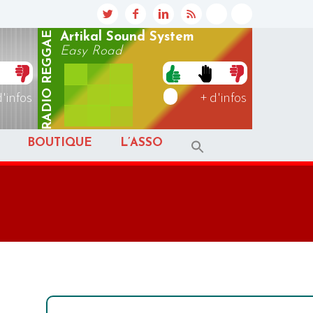
REGGAE
Artikal Sound System
Easy Road
RADIO
d'infos
+ d'infos
BOUTIQUE
L’ASSO