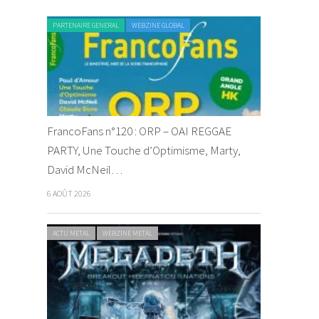
PARTENAIRE GENERAL
WEBZINE GLOBAL
FrancoFans n°120 : ORP – OAI REGGAE
PARTY, Une Touche d’Optimisme, Marty,
David McNeil…
6 AOÛT 2026
ACTU METAL
WEBZINE METAL