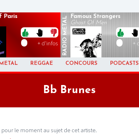
 Paris
Famous Strangers
METAL
Ghost Of Men
RADIO
+ d'infos
+ 
METAL
REGGAE
CONCOURS
PODCASTS
Bb Brunes
 pour le moment au sujet de cet artiste.