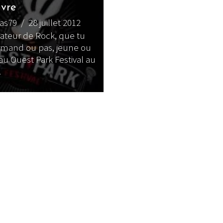
vre
bas79
/ 28 juillet 2012
ateur de Rock, que tu
rmand ou pas, jeune ou
 au Ouest Park Festival au
.