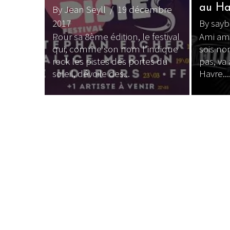
au Ha
By Jean Seyll
/ 19 décembre
2017
By say
Pour sa 8ème édition, le festival
Ami am
qui, comme son nom l'indique
sois no
rock les pistes des portes du
pas, va
soleil, dévoile des...
Havre...