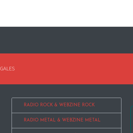
EGALES
RADIO ROCK & WEBZINE ROCK
RADIO METAL & WEBZINE METAL