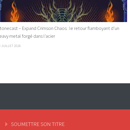
tonecast – Expand Crimson Chaos : le retour flamboyant d’un
eavy metal forgé dans l’acier
8 JUILLET 2026
SOUMETTRE SON TITRE