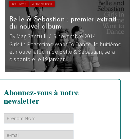
ACTU ROCK
WEBZINE ROCK
Belle & Sebastian : premier extrait
du nouvel album
By Mag Santulli
/ 6 novembre 2014
Girls In Peacetime Want To Dance, le huitième
et nouvel album de Belle & Sebastian, sera
disponible le 19 janvier...
Abonnez-vous à notre
newsletter