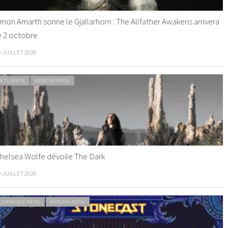
mon Amarth sonne le Gjallarhorn : The Allfather Awakens arrivera
e 2 octobre
0 JUILLET 2026
ACTU METAL
WEBZINE METAL
helsea Wolfe dévoile The Dark
9 JUILLET 2026
CHRONIQUE METAL
WEBZINE METAL