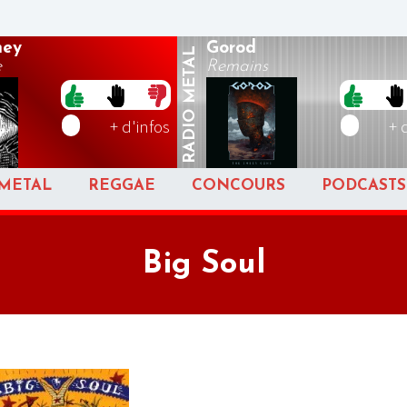
ney
Gorod
METAL
e
Remains
RADIO
+ d'infos
+ 
METAL
REGGAE
CONCOURS
PODCASTS
Big Soul