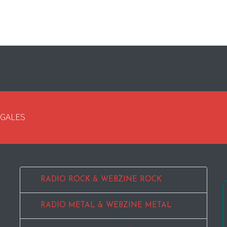
EGALES
RADIO ROCK & WEBZINE ROCK
RADIO METAL & WEBZINE METAL