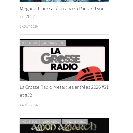
Megadeth tire sa révérence à Paris et Lyon
en 2027
6 AOÛT 2026
ACTU METAL
WEBZINE METAL
La Grosse Radio Metal : les entrées 2026 #31
et #32
4 AOÛT 2026
ACTU METAL
VIDEO METAL
WEBZINE METAL