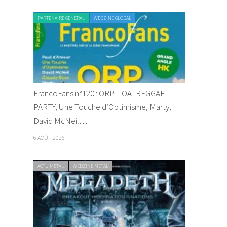
PARTENAIRE GENERAL
WEBZINE GLOBAL
FrancoFans n°120 : ORP – OAI REGGAE
PARTY, Une Touche d’Optimisme, Marty,
David McNeil…
6 AOÛT 2026
ACTU METAL
WEBZINE METAL