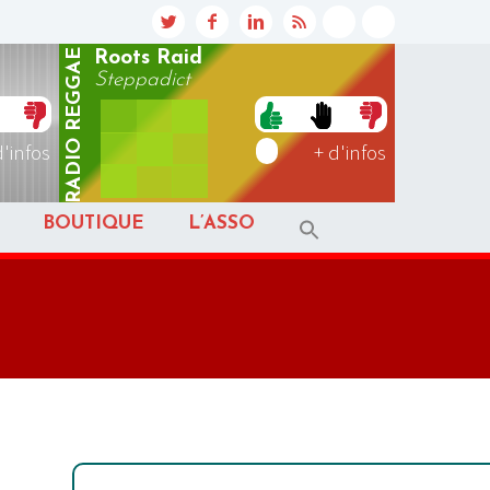
REGGAE
Roots Raid
Steppadict
RADIO
d'infos
+ d'infos
BOUTIQUE
L’ASSO