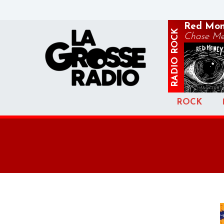
Red Mo
ROCK
Chase M
RADIO
ROCK