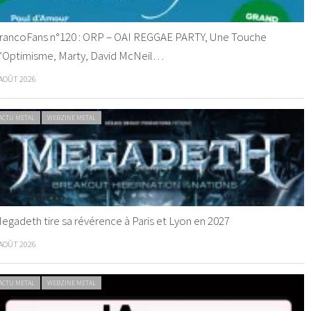
rancoFans n°120 : ORP – OAI REGGAE PARTY, Une Touche
’Optimisme, Marty, David McNeil…
 AOÛT 2026
ACTU METAL
WEBZINE METAL
egadeth tire sa révérence à Paris et Lyon en 2027
 AOÛT 2026
ACTU METAL
WEBZINE METAL