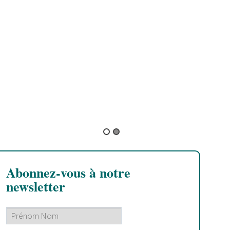
G
B
Abonnez-vous à notre
newsletter