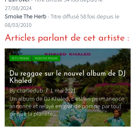
27/08/2024
Smoke The Herb
- Titre diffusé 58 fois depuis le
08/03/2010
Articles parlant de cet artiste :
ACTU REGGAE
WEBZINE REGGAE
Du reggae sur le nouvel album de DJ
L
Khaled
e
By charliedub
/ 1 mai 2021
B
Un album de DJ Khaled, c'est en permanence
L
annoncé et relayé en grande pompe par tout
l
ce que la planète...
l