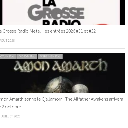
a Grosse Radio Metal : les entrées 2026 #31 et #32
 AOÛT 2026
ACTU METAL
VIDEO METAL
WEBZINE METAL
mon Amarth sonne le Gjallarhorn : The Allfather Awakens arrivera
e 2 octobre
0 JUILLET 2026