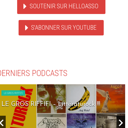
SOUTENIR SUR HELLOASSO
S'ABONNER SUR YOUTUBE
DERNIERS PODCASTS
LE GROS RIFFIFI
LE GROS RIFFIFI – Littératurock !!!