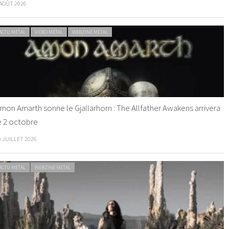
 AOÛT 2026
ACTU METAL
VIDEO METAL
WEBZINE METAL
mon Amarth sonne le Gjallarhorn : The Allfather Awakens arrivera
e 2 octobre
0 JUILLET 2026
ACTU METAL
WEBZINE METAL