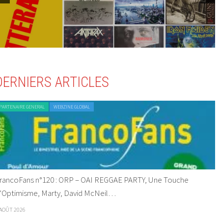
DERNIERS ARTICLES
PARTENAIRE GENERAL
WEBZINE GLOBAL
rancoFans n°120 : ORP – OAI REGGAE PARTY, Une Touche
’Optimisme, Marty, David McNeil…
 AOÛT 2026