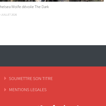
helsea Wolfe dévoile The Dark
9 JUILLET 2026
SOUMETTRE SON TITRE
MENTIONS LEGALES