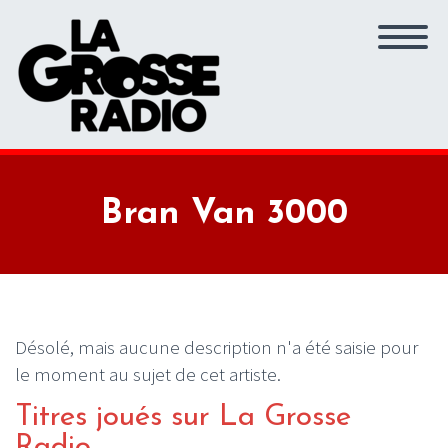
Bran Van 3000
Désolé, mais aucune description n'a été saisie pour
le moment au sujet de cet artiste.
Titres joués sur La Grosse
Radio