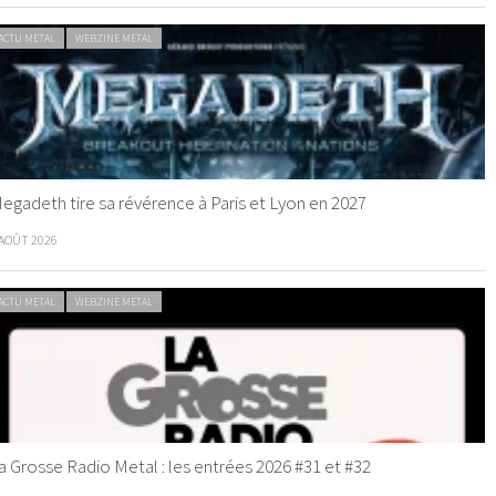
ACTU METAL
WEBZINE METAL
egadeth tire sa révérence à Paris et Lyon en 2027
 AOÛT 2026
ACTU METAL
WEBZINE METAL
a Grosse Radio Metal : les entrées 2026 #31 et #32