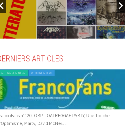
DERNIERS ARTICLES
PARTENAIRE GENERAL
WEBZINE GLOBAL
rancoFans n°120 : ORP – OAI REGGAE PARTY, Une Touche
’Optimisme, Marty, David McNeil…