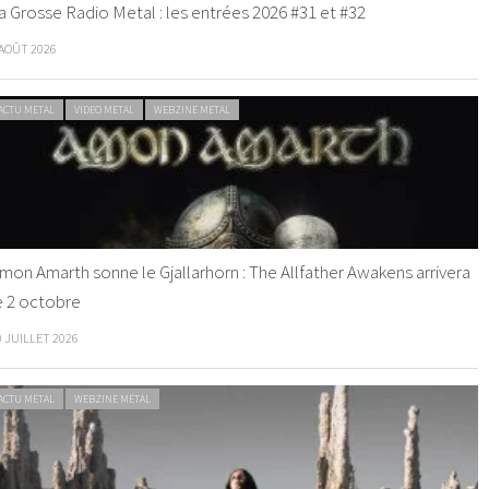
a Grosse Radio Metal : les entrées 2026 #31 et #32
 AOÛT 2026
ACTU METAL
VIDEO METAL
WEBZINE METAL
mon Amarth sonne le Gjallarhorn : The Allfather Awakens arrivera
e 2 octobre
0 JUILLET 2026
ACTU METAL
WEBZINE METAL