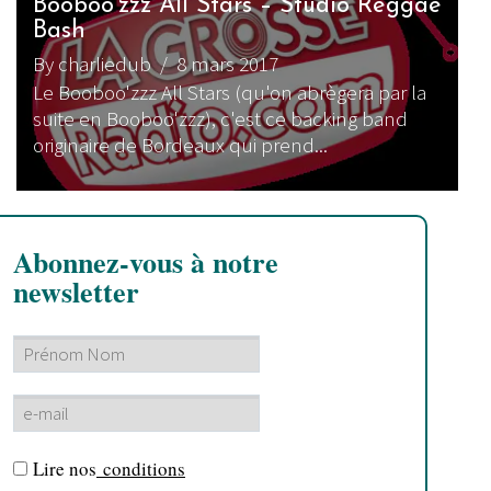
Booboo’zzz All Stars – Studio Reggae
Bash
By charliedub
/ 8 mars 2017
Le Booboo'zzz All Stars (qu'on abrègera par la
suite en Booboo'zzz), c'est ce backing band
originaire de Bordeaux qui prend...
Abonnez-vous à notre
newsletter
Lire nos
conditions