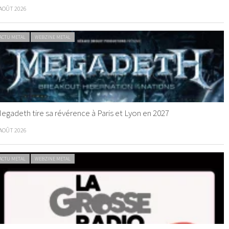
 AOÛT 2026
ACTU METAL
WEBZINE METAL
egadeth tire sa révérence à Paris et Lyon en 2027
 AOÛT 2026
ACTU METAL
WEBZINE METAL