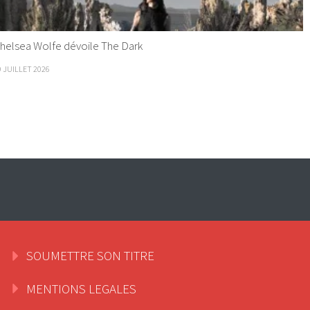
helsea Wolfe dévoile The Dark
9 JUILLET 2026
SOUMETTRE SON TITRE
MENTIONS LEGALES