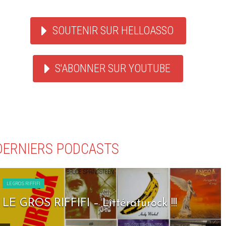
SOUTENIR SUR HELLOASSO
S'ABONNER SUR YOUTUBE
DERNIERS PODCASTS
LE GROS RIFFIFI
LE GROS RIFFIFI – Littératurock !!!