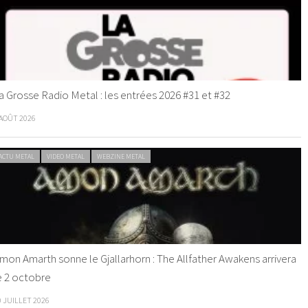
a Grosse Radio Metal : les entrées 2026 #31 et #32
 AOÛT 2026
ACTU METAL
VIDEO METAL
WEBZINE METAL
mon Amarth sonne le Gjallarhorn : The Allfather Awakens arrivera
e 2 octobre
0 JUILLET 2026