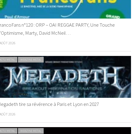
rancoFans n°120 : ORP – OAI REGGAE PARTY, Une Touche
’Optimisme, Marty, David McNeil…
 AOÛT 2026
ACTU METAL
WEBZINE METAL
egadeth tire sa révérence à Paris et Lyon en 2027
 AOÛT 2026
ACTU METAL
WEBZINE METAL