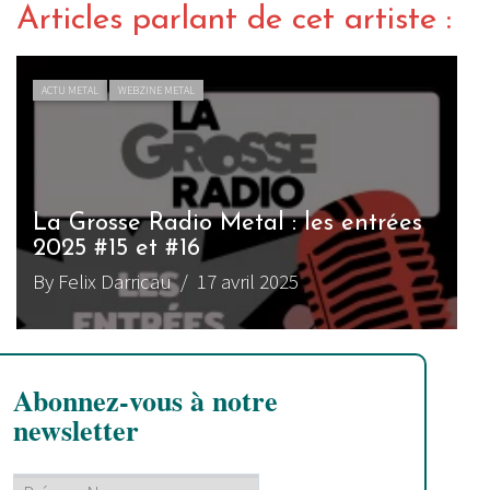
Articles parlant de cet artiste :
ACTU METAL
WEBZINE METAL
La Grosse Radio Metal : les entrées
2025 #15 et #16
By Felix Darricau
/ 17 avril 2025
Abonnez-vous à notre
newsletter