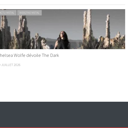
ACTU METAL
WEBZINE METAL
helsea Wolfe dévoile The Dark
9 JUILLET 2026