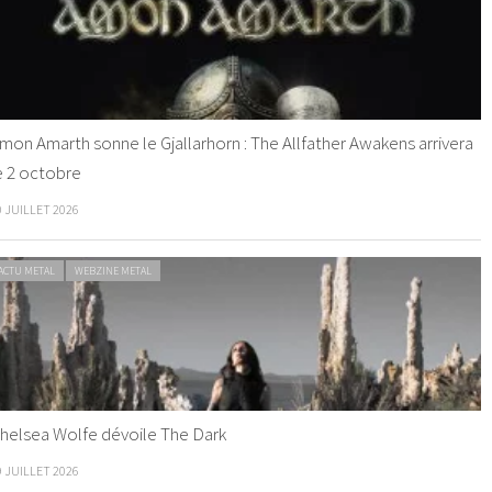
mon Amarth sonne le Gjallarhorn : The Allfather Awakens arrivera
e 2 octobre
0 JUILLET 2026
ACTU METAL
WEBZINE METAL
helsea Wolfe dévoile The Dark
9 JUILLET 2026