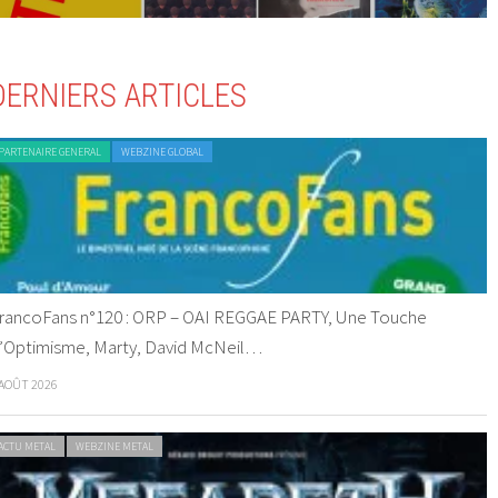
DERNIERS ARTICLES
PARTENAIRE GENERAL
WEBZINE GLOBAL
rancoFans n°120 : ORP – OAI REGGAE PARTY, Une Touche
’Optimisme, Marty, David McNeil…
 AOÛT 2026
ACTU METAL
WEBZINE METAL