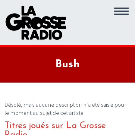
Bush
Désolé, mais aucune description n'a été saisie pour
le moment au sujet de cet artiste.
Titres joués sur La Grosse
Radio