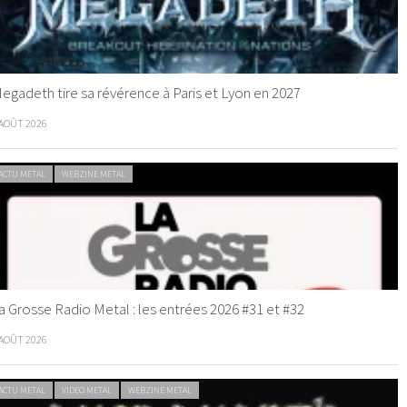
egadeth tire sa révérence à Paris et Lyon en 2027
 AOÛT 2026
ACTU METAL
WEBZINE METAL
a Grosse Radio Metal : les entrées 2026 #31 et #32
 AOÛT 2026
ACTU METAL
VIDEO METAL
WEBZINE METAL