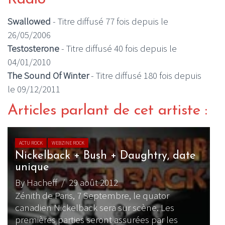
Swallowed
- Titre diffusé 77 fois depuis le
26/05/2006
Testosterone
- Titre diffusé 40 fois depuis le
04/01/2010
The Sound Of Winter
- Titre diffusé 180 fois depuis
le 09/12/2011
Articles parlant de cet artiste :
ACTU ROCK
WEBZINE ROCK
Nickelback + Bush + Daughtry, date
unique
By Hacheff
/ 29 août 2012
Zénith de Paris, 7 Septembre, le quator
canadien Nickelback sera sur scène. Les
premières parties seront assurées par les