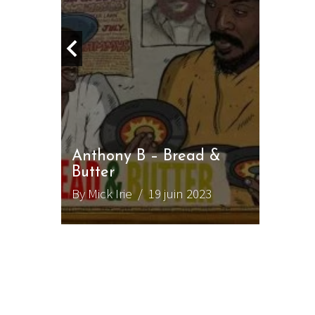
LE GROS RIFFIF
LE GRO
Christm
Itw
Anthony B – Bread &
Butter
uin 2023
By Mick Irie
/ 19 juin 2023