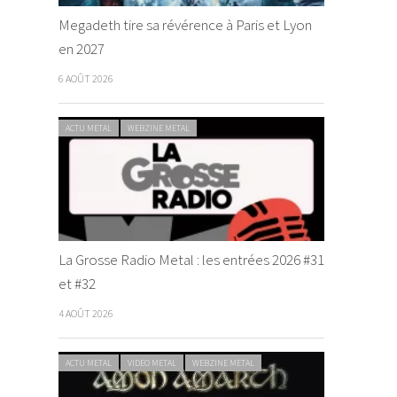
Megadeth tire sa révérence à Paris et Lyon
en 2027
6 AOÛT 2026
ACTU METAL
WEBZINE METAL
La Grosse Radio Metal : les entrées 2026 #31
et #32
4 AOÛT 2026
ACTU METAL
VIDEO METAL
WEBZINE METAL