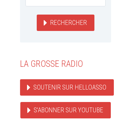
RECHERCHER
LA GROSSE RADIO
SOUTENIR SUR HELLOASSO
ACTU REGGAE
WEBZINE REGGAE
VIDEO REGGAE
WE
S'ABONNER SUR YOUTUBE
Busy Sign