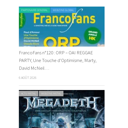
PARTENAIRE GENERAL
WEBZINE GLOBAL
FrancoFans n°120 : ORP – OAI REGGAE
PARTY, Une Touche d’Optimisme, Marty,
David McNeil…
6 AOÛT 2026
ACTU METAL
WEBZINE METAL