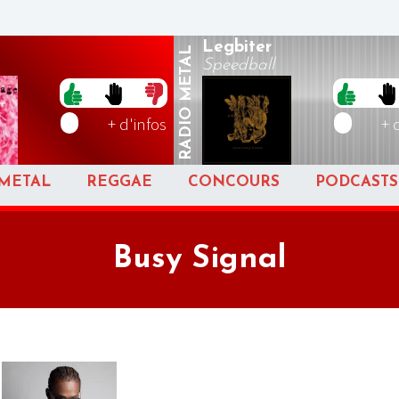
Legbiter
METAL
Speedball
RADIO
+ d'infos
+ 
METAL
REGGAE
CONCOURS
PODCASTS
Busy Signal