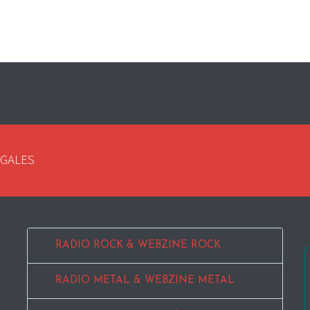
EGALES
RADIO ROCK & WEBZINE ROCK
RADIO METAL & WEBZINE METAL