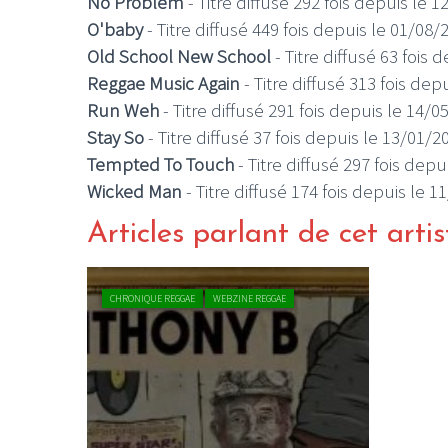
No Problem
- Titre diffusé 292 fois depuis le 
O'baby
- Titre diffusé 449 fois depuis le 01/08/
Old School New School
- Titre diffusé 63 fois 
Reggae Music Again
- Titre diffusé 313 fois dep
Run Weh
- Titre diffusé 291 fois depuis le 14/0
Stay So
- Titre diffusé 37 fois depuis le 13/01/2
Tempted To Touch
- Titre diffusé 297 fois dep
Wicked Man
- Titre diffusé 174 fois depuis le 
Articles parlant de cet artis
CHRONIQUE REGGAE
WEBZINE REGGAE