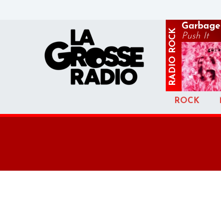
Garbage
ROCK
Push It
RADIO
ROCK