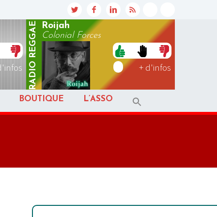
REGGAE
Roijah
Colonial Forces
RADIO
d'infos
+ d'infos
BOUTIQUE
L’ASSO