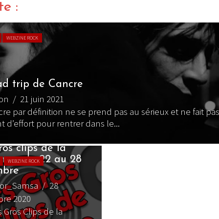
te :
WEBZINE ROCK
ad trip de Cancre
ton
/ 21 juin 2021
re par définition ne se prend pas au sérieux et ne fait pa
 d’effort pour rentrer dans le...
os clips de la
ne – du 22 au 28
WEBZINE ROCK
mbre
gor_Samsa
/ 28
re 2020
s Gros Clips de la