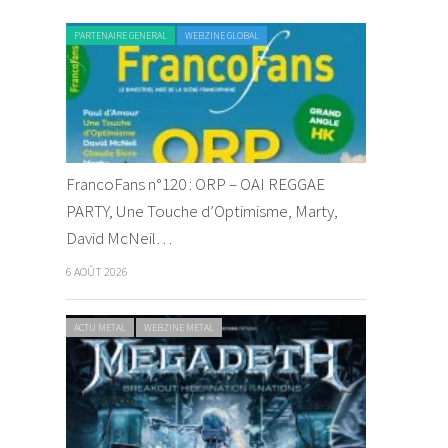
PARTENAIRE GENERAL
WEBZINE GLOBAL
FrancoFans n°120 : ORP – OAI REGGAE
PARTY, Une Touche d’Optimisme, Marty,
David McNeil…
6 AOÛT 2026
ACTU METAL
WEBZINE METAL