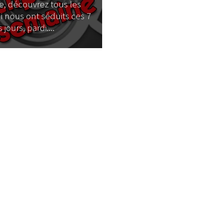
, découvrez tous les
ui nous ont séduits ces 7
 jours, pardi....