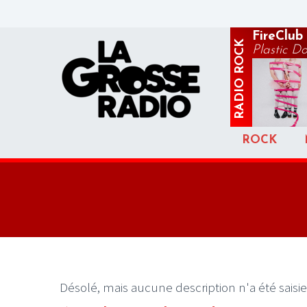
FireClub
ROCK
Plastic Do
RADIO
ROCK
Désolé, mais aucune description n'a été saisie