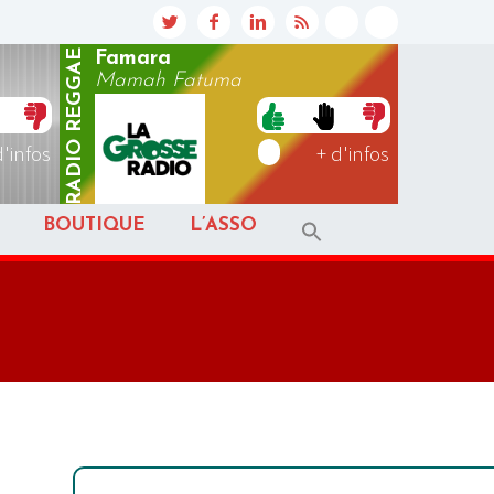
REGGAE
Famara
Mamah Fatuma
RADIO
d'infos
+ d'infos
BOUTIQUE
L’ASSO