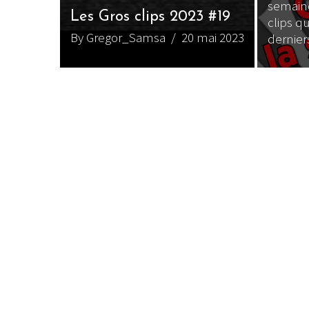
semaine
Les Gros clips 2023 #19
clips q
By Gregor_Samsa
/ 20 mai 2023
derniers