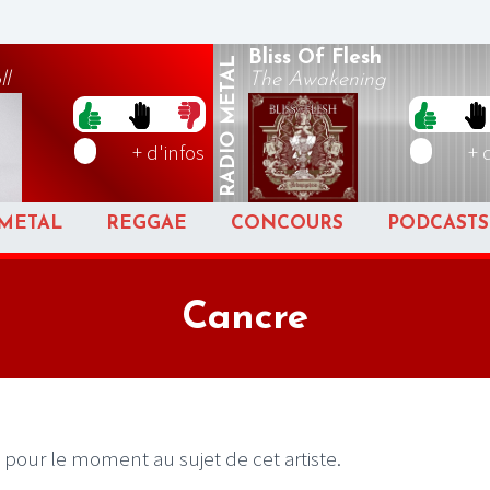
Bliss Of Flesh
METAL
ll
The Awakening
RADIO
+ d'infos
+ 
METAL
REGGAE
CONCOURS
PODCASTS
Cancre
 pour le moment au sujet de cet artiste.