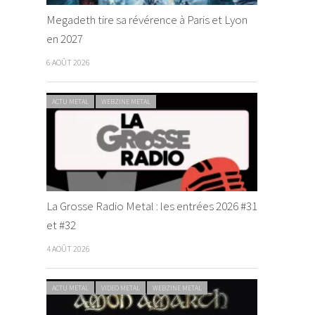
Megadeth tire sa révérence à Paris et Lyon
en 2027
6 AOÛT 2026
ACTU METAL
WEBZINE METAL
La Grosse Radio Metal : les entrées 2026 #31
et #32
4 AOÛT 2026
ACTU METAL
VIDEO METAL
WEBZINE METAL