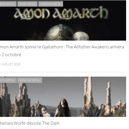
ACTU METAL
VIDEO METAL
WEBZINE METAL
mon Amarth sonne le Gjallarhorn : The Allfather Awakens arrivera
e 2 octobre
0 JUILLET 2026
ACTU METAL
WEBZINE METAL
helsea Wolfe dévoile The Dark