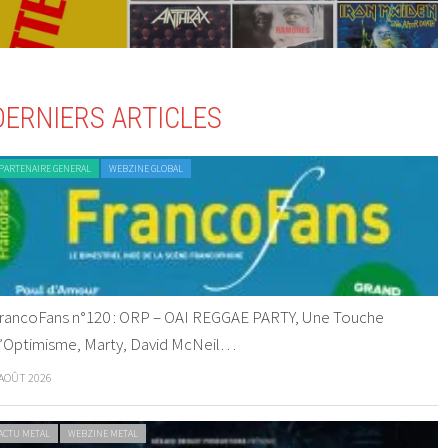
DERNIERS ARTICLES
PARTENAIRE GENERAL
WEBZINE GLOBAL
rancoFans n°120 : ORP – OAI REGGAE PARTY, Une Touche
’Optimisme, Marty, David McNeil…
 AOÛT 2026
ACTU METAL
WEBZINE METAL