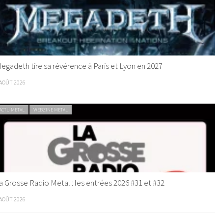
egadeth tire sa révérence à Paris et Lyon en 2027
 AOÛT 2026
ACTU METAL
WEBZINE METAL
a Grosse Radio Metal : les entrées 2026 #31 et #32
 AOÛT 2026