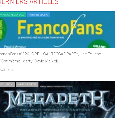
DERNIERS ARTICLES
PARTENAIRE GENERAL
WEBZINE GLOBAL
rancoFans n°120 : ORP – OAI REGGAE PARTY, Une Touche
’Optimisme, Marty, David McNeil…
 AOÛT 2026
ACTU METAL
WEBZINE METAL