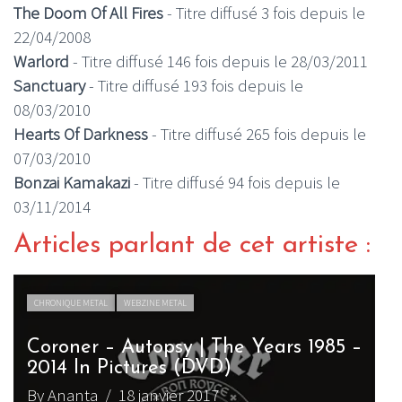
The Doom Of All Fires
- Titre diffusé 3 fois depuis le
22/04/2008
Warlord
- Titre diffusé 146 fois depuis le 28/03/2011
Sanctuary
- Titre diffusé 193 fois depuis le
08/03/2010
Hearts Of Darkness
- Titre diffusé 265 fois depuis le
07/03/2010
Bonzai Kamakazi
- Titre diffusé 94 fois depuis le
03/11/2014
Articles parlant de cet artiste :
CHRONIQUE METAL
WEBZINE METAL
Coroner – Autopsy | The Years 1985 –
2014 In Pictures (DVD)
By Ananta
/ 18 janvier 2017