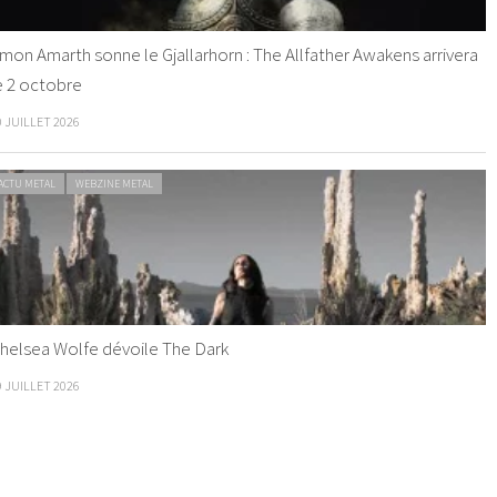
mon Amarth sonne le Gjallarhorn : The Allfather Awakens arrivera
e 2 octobre
0 JUILLET 2026
ACTU METAL
WEBZINE METAL
helsea Wolfe dévoile The Dark
9 JUILLET 2026