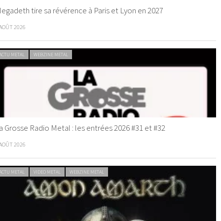
egadeth tire sa révérence à Paris et Lyon en 2027
 AOÛT 2026
ACTU METAL
WEBZINE METAL
a Grosse Radio Metal : les entrées 2026 #31 et #32
 AOÛT 2026
ACTU METAL
VIDEO METAL
WEBZINE METAL