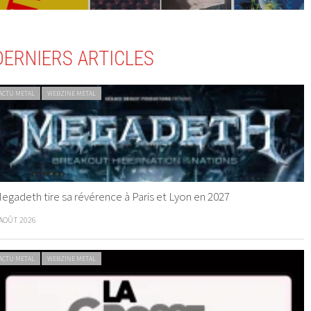
DERNIERS ARTICLES
ACTU METAL
WEBZINE METAL
egadeth tire sa révérence à Paris et Lyon en 2027
 AOÛT 2026
ACTU METAL
WEBZINE METAL