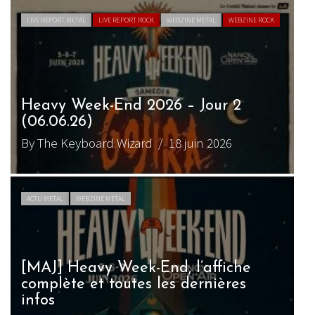
LIVE REPORT METAL
LIVE REPORT ROCK
WEBZINE METAL
WEBZINE ROCK
Heavy Week-End 2026 – Jour 2
(06.06.26)
By The Keyboard Wizard
/ 18 juin 2026
ACTU METAL
WEBZINE METAL
[MAJ] Heavy Week-End, l’affiche
complète et toutes les dernières
infos