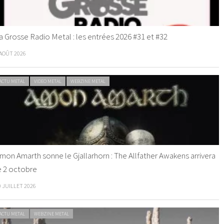
a Grosse Radio Metal : les entrées 2026 #31 et #32
 AOÛT 2026
ACTU METAL
VIDEO METAL
WEBZINE METAL
mon Amarth sonne le Gjallarhorn : The Allfather Awakens arrivera
e 2 octobre
0 JUILLET 2026
ACTU METAL
WEBZINE METAL