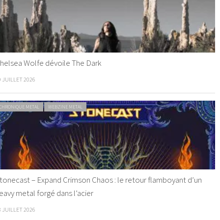
helsea Wolfe dévoile The Dark
9 JUILLET 2026
CHRONIQUE METAL
WEBZINE METAL
tonecast – Expand Crimson Chaos : le retour flamboyant d’un
eavy metal forgé dans l’acier
8 JUILLET 2026