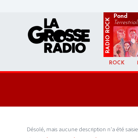
Pond
ROCK
Terrestrial
RADIO
ROCK
Désolé, mais aucune description n'a été saisie