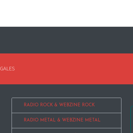
EGALES
RADIO ROCK & WEBZINE ROCK
RADIO METAL & WEBZINE METAL