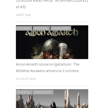
La Grosse Radio Metal : les entrées 2026 #31
et #32
4 AOÛT 2026
ACTU METAL
VIDEO METAL
WEBZINE METAL
Amon Amarth sonne le Gjallarhorn : The
Allfather Awakens arrivera le 2 octobre
30 JUILLET 2026
ACTU METAL
WEBZINE METAL