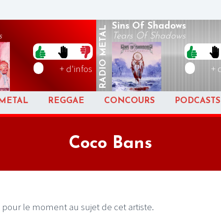
Sins Of Shadows
METAL
s
Tears Of Shadows
RADIO
+ d'infos
+ 
METAL
REGGAE
CONCOURS
PODCASTS
Coco Bans
 pour le moment au sujet de cet artiste.