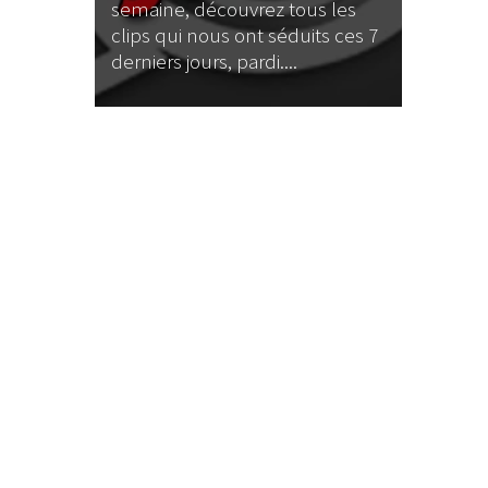
semaine, découvrez tous les
clips qui nous ont séduits ces 7
derniers jours, pardi....