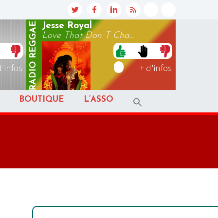
REGGAE
Jesse Royal
Love That Don T Cha...
RADIO
d'infos
+ d'infos
BOUTIQUE
L’ASSO