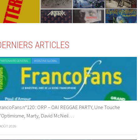
DERNIERS ARTICLES
PARTENAIRE GENERAL
WEBZINE GLOBAL
rancoFans n°120 : ORP – OAI REGGAE PARTY, Une Touche
’Optimisme, Marty, David McNeil…
 AOÛT 2026