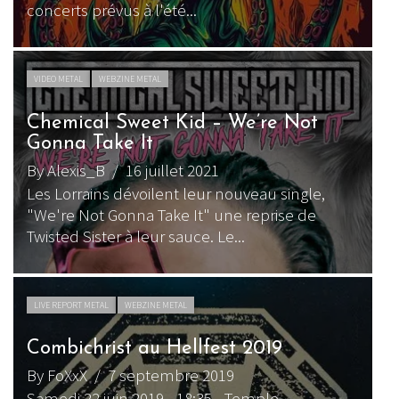
concerts prévus à l'été...
VIDEO METAL
WEBZINE METAL
Chemical Sweet Kid – We’re Not
Gonna Take It
By Alexis_B
/ 16 juillet 2021
Les Lorrains dévoilent leur nouveau single,
"We're Not Gonna Take It" une reprise de
Twisted Sister à leur sauce. Le...
LIVE REPORT METAL
WEBZINE METAL
Combichrist au Hellfest 2019
By FoXxX
/ 7 septembre 2019
Samedi 22 juin 2019 - 18:35 - Temple