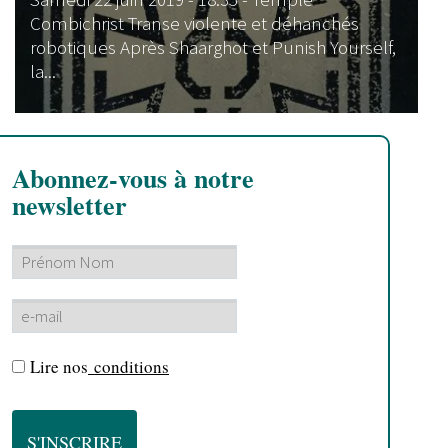
Combichrist Transe violente et déhanchés
robotiques Après Shaarghot et Punish Yourself,
la...
Abonnez-vous à notre
newsletter
Lire nos
conditions