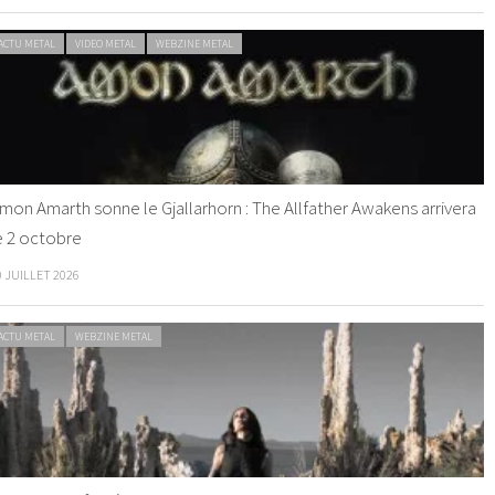
ACTU METAL
VIDEO METAL
WEBZINE METAL
mon Amarth sonne le Gjallarhorn : The Allfather Awakens arrivera
e 2 octobre
0 JUILLET 2026
ACTU METAL
WEBZINE METAL