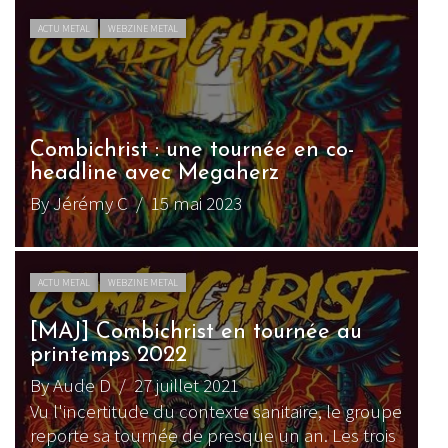
ACTU METAL
WEBZINE METAL
Combichrist : une tournée en co-
headline avec Megaherz
By Jérémy C
/ 15 mai 2023
ACTU METAL
WEBZINE METAL
[MAJ] Combichrist en tournée au
printemps 2022
By Aude D
/ 27 juillet 2021
Vu l'incertitude du contexte sanitaire, le groupe
reporte sa tournée de presque un an. Les trois