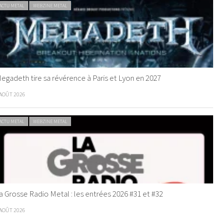
ACTU METAL
WEBZINE METAL
egadeth tire sa révérence à Paris et Lyon en 2027
 AOÛT 2026
ACTU METAL
WEBZINE METAL
a Grosse Radio Metal : les entrées 2026 #31 et #32
 AOÛT 2026