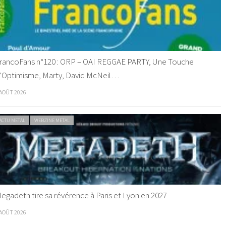
rancoFans n°120 : ORP – OAI REGGAE PARTY, Une Touche
’Optimisme, Marty, David McNeil…
 AOÛT 2026
ACTU METAL
WEBZINE METAL
egadeth tire sa révérence à Paris et Lyon en 2027
 AOÛT 2026