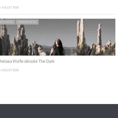
0 JUILLET 2026
ACTU METAL
WEBZINE METAL
helsea Wolfe dévoile The Dark
9 JUILLET 2026