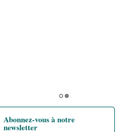
j
B
L
l
B
Abonnez-vous à notre
newsletter