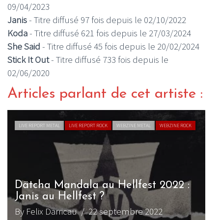
09/04/2023
Janis
- Titre diffusé 97 fois depuis le 02/10/2022
Koda
- Titre diffusé 621 fois depuis le 27/03/2024
She Said
- Titre diffusé 45 fois depuis le 20/02/2024
Stick It Out
- Titre diffusé 733 fois depuis le
02/06/2020
Articles parlant de cet artiste :
LIVE REPORT METAL
LIVE REPORT ROCK
WEBZINE METAL
WEBZINE ROCK
Dätcha Mandala au Hellfest 2022 :
A
Janis au Hellfest ?
By Felix Darricau
/ 22 septembre 2022
B