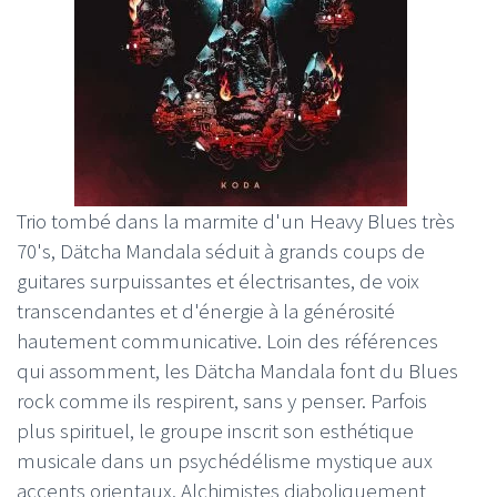
Trio tombé dans la marmite d'un Heavy Blues très
70's, Dätcha Mandala séduit à grands coups de
guitares surpuissantes et électrisantes, de voix
transcendantes et d'énergie à la générosité
hautement communicative. Loin des références
qui assomment, les Dätcha Mandala font du Blues
rock comme ils respirent, sans y penser. Parfois
plus spirituel, le groupe inscrit son esthétique
musicale dans un psychédélisme mystique aux
accents orientaux. Alchimistes diaboliquement