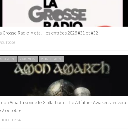
a Grosse Radio Metal : les entrées 2026 #31 et #32
 AOÛT 2026
ACTU METAL
VIDEO METAL
WEBZINE METAL
mon Amarth sonne le Gjallarhorn : The Allfather Awakens arrivera
e 2 octobre
0 JUILLET 2026