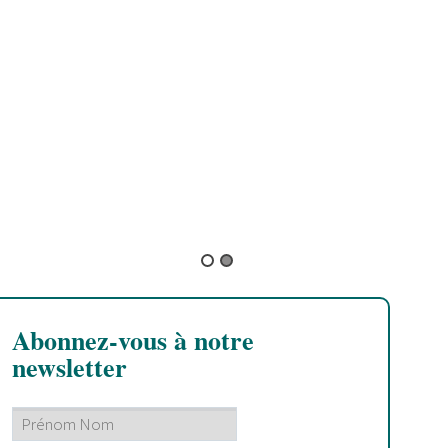
W
T
B
C
d
S
Abonnez-vous à notre
newsletter