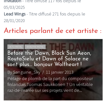
Invitation
- Titre diffusé 117 fois depuis le
05/03/2025
Lead Wings
- Titre diffusé 271 fois depuis le
28/01/2020
Articles parlant de cet artiste :
ACTU METAL
WEBZINE METAL
Before the Dawn, Black Sun Aeon,
RoutaSielu et Dawn of Solace ne
sont plus… bonjour Wolfheart !
By Sanguine_Sky
/ 11 janvier 2013
L
Pétage de plomb de la part du compositeur
2
finlandais Tuomas Saukkonen ? Un véritable
B
raz-de-marée sur ses projets vient de...