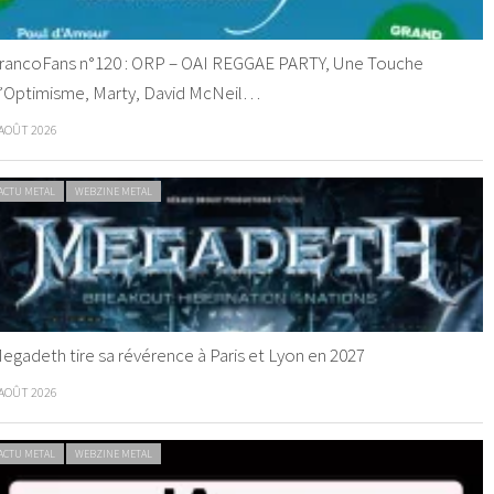
rancoFans n°120 : ORP – OAI REGGAE PARTY, Une Touche
’Optimisme, Marty, David McNeil…
 AOÛT 2026
ACTU METAL
WEBZINE METAL
egadeth tire sa révérence à Paris et Lyon en 2027
 AOÛT 2026
ACTU METAL
WEBZINE METAL