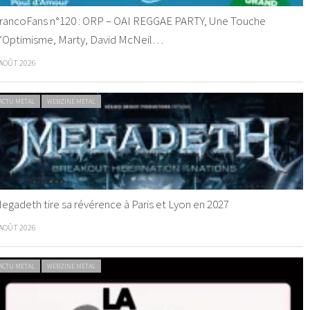
rancoFans n°120 : ORP – OAI REGGAE PARTY, Une Touche
’Optimisme, Marty, David McNeil…
 AOÛT 2026
ACTU METAL
WEBZINE METAL
egadeth tire sa révérence à Paris et Lyon en 2027
 AOÛT 2026
ACTU METAL
WEBZINE METAL