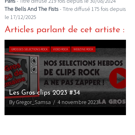
Paris
- Titre diffusé 219 fois depuis le 30/08/2024
The Bells And The Fists
- Titre diffusé 175 fois depuis
le 17/12/2025
Articles parlant de cet artiste :
GROSSES SELECTIONS ROCK
VIDEO ROCK
WEBZINE ROCK
L
Les Gros clips 2023 #34
e
By Gregor_Samsa
/ 4 novembre 2023
B