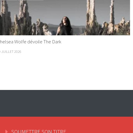
helsea Wolfe dévoile The Dark
9 JUILLET 2026
SOUMETTRE SON TITRE