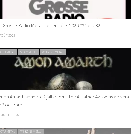
a Grosse Radio Metal : les entrées 2026 #31 et #32
 AOÛT 2026
ACTU METAL
VIDEO METAL
WEBZINE METAL
mon Amarth sonne le Gjallarhorn : The Allfather Awakens arrivera
e 2 octobre
0 JUILLET 2026
ACTU METAL
WEBZINE METAL