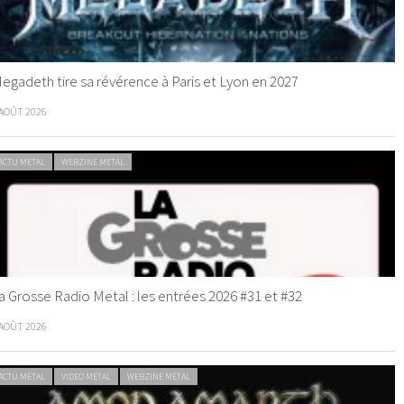
egadeth tire sa révérence à Paris et Lyon en 2027
 AOÛT 2026
ACTU METAL
WEBZINE METAL
a Grosse Radio Metal : les entrées 2026 #31 et #32
 AOÛT 2026
ACTU METAL
VIDEO METAL
WEBZINE METAL