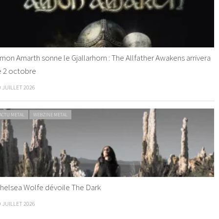
mon Amarth sonne le Gjallarhorn : The Allfather Awakens arrivera
e 2 octobre
0 JUILLET 2026
ACTU METAL
WEBZINE METAL
helsea Wolfe dévoile The Dark
9 JUILLET 2026