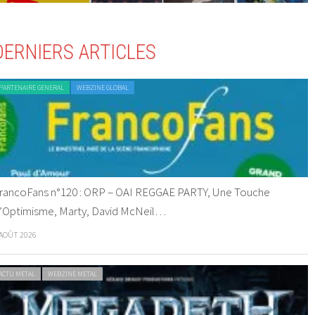
DERNIERS ARTICLES
PARTENAIRE GENERAL
WEBZINE GLOBAL
rancoFans n°120 : ORP – OAI REGGAE PARTY, Une Touche
’Optimisme, Marty, David McNeil…
 AOÛT 2026
ACTU METAL
WEBZINE METAL