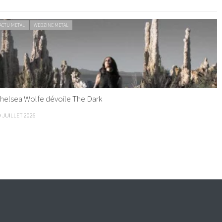
ACTU METAL
WEBZINE METAL
helsea Wolfe dévoile The Dark
9 JUILLET 2026