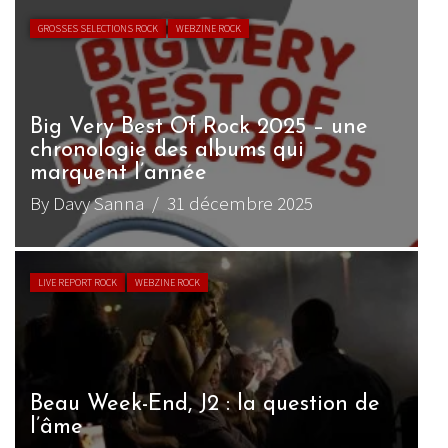
GROSSES SELECTIONS ROCK
WEBZINE ROCK
Big Very Best Of Rock 2025 – une
chronologie des albums qui
marquent l’année
By Davy Sanna
/ 31 décembre 2025
LIVE REPORT ROCK
WEBZINE ROCK
Beau Week-End, J2 : la question de
l’âme