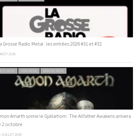
a Grosse Radio Metal : les entrées 2026 #31 et #32
 AOÛT 2026
ACTU METAL
VIDEO METAL
WEBZINE METAL
mon Amarth sonne le Gjallarhorn : The Allfather Awakens arrivera
e 2 octobre
0 JUILLET 2026