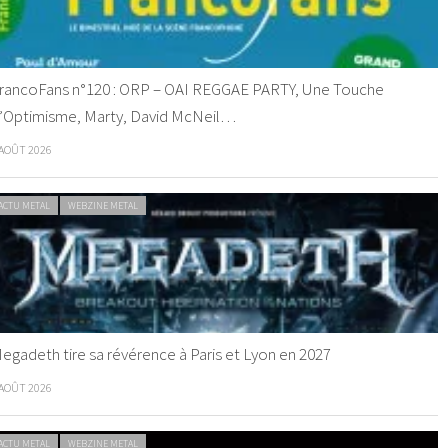
rancoFans n°120 : ORP – OAI REGGAE PARTY, Une Touche
’Optimisme, Marty, David McNeil…
 AOÛT 2026
ACTU METAL
WEBZINE METAL
egadeth tire sa révérence à Paris et Lyon en 2027
 AOÛT 2026
ACTU METAL
WEBZINE METAL