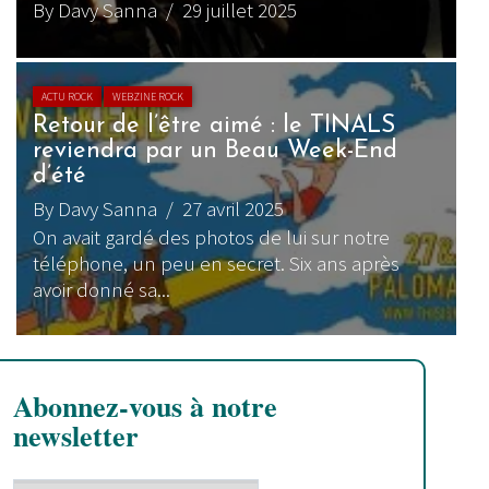
By Davy Sanna
/ 29 juillet 2025
ACTU ROCK
WEBZINE ROCK
Retour de l’être aimé : le TINALS
reviendra par un Beau Week-End
d’été
By Davy Sanna
/ 27 avril 2025
On avait gardé des photos de lui sur notre
téléphone, un peu en secret. Six ans après
avoir donné sa...
Abonnez-vous à notre
newsletter