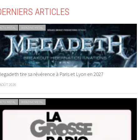
DERNIERS ARTICLES
ACTU METAL
WEBZINE METAL
egadeth tire sa révérence à Paris et Lyon en 2027
 AOÛT 2026
ACTU METAL
WEBZINE METAL