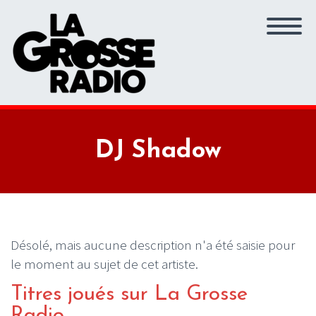
DJ Shadow
Désolé, mais aucune description n'a été saisie pour
le moment au sujet de cet artiste.
Titres joués sur La Grosse
Radio