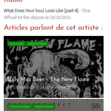
What Does Your Soul Look Like [part 4]
- Titre
diffusé 64 fois depuis le 24/10/2011
Articles parlant de cet artiste :
VIDEO REGGAE
WEBZINE REGGAE
Ugly Mac Beer – The New Flame
By charliedub
/ 24 novembre 2022
CHRONIQUE REGGAE
WEBZINE REGGAE