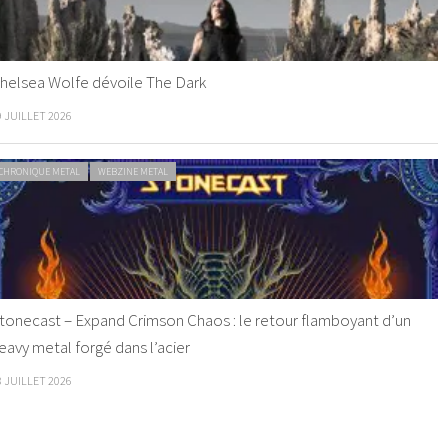
helsea Wolfe dévoile The Dark
9 JUILLET 2026
CHRONIQUE METAL
WEBZINE METAL
tonecast – Expand Crimson Chaos : le retour flamboyant d’un
eavy metal forgé dans l’acier
8 JUILLET 2026