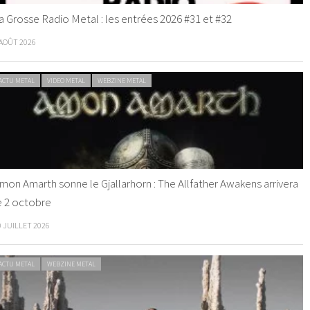
a Grosse Radio Metal : les entrées 2026 #31 et #32
 AOÛT 2026
ACTU METAL
VIDEO METAL
WEBZINE METAL
mon Amarth sonne le Gjallarhorn : The Allfather Awakens arrivera
e 2 octobre
0 JUILLET 2026
ACTU METAL
WEBZINE METAL