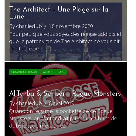
The Architect – Une Plage sur la
Lune
By charliedub
/ 18 novembre 2020
Pour peu que vous soyez des reggae addicts et
que le patronyme de The Architect ne vous dit
peut-être rien,...
CHRONIQUE REGGAE
WEBZINE REGGAE
Al’Tarba & Senbeï – Rogue Monsters
By charliedub
/ 8 avril 2019
Quand on regarde la pochette de ce Rogue
Monsters, on s'attendrait plus à un album de
dubstep, de metal, de...