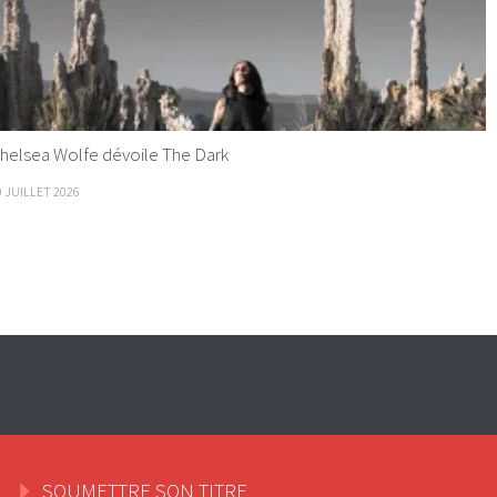
helsea Wolfe dévoile The Dark
9 JUILLET 2026
SOUMETTRE SON TITRE