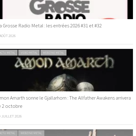
a Grosse Radio Metal : les entrées 2026 #31 et #32
 AOÛT 2026
ACTU METAL
VIDEO METAL
WEBZINE METAL
mon Amarth sonne le Gjallarhorn : The Allfather Awakens arrivera
e 2 octobre
0 JUILLET 2026
ACTU METAL
WEBZINE METAL