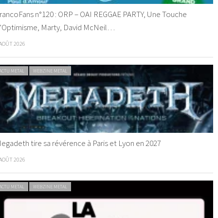
rancoFans n°120 : ORP – OAI REGGAE PARTY, Une Touche
’Optimisme, Marty, David McNeil…
 AOÛT 2026
ACTU METAL
WEBZINE METAL
egadeth tire sa révérence à Paris et Lyon en 2027
 AOÛT 2026
ACTU METAL
WEBZINE METAL