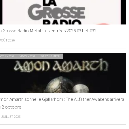
a Grosse Radio Metal : les entrées 2026 #31 et #32
 AOÛT 2026
ACTU METAL
VIDEO METAL
WEBZINE METAL
mon Amarth sonne le Gjallarhorn : The Allfather Awakens arrivera
e 2 octobre
0 JUILLET 2026