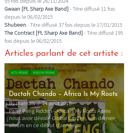
55 fois depuis le 26/11/2024
Gwaan [Ft. Sharp Axe Band]
- Titre diffusé 11 fois
depuis le 06/02/2015
Shubeen
- Titre diffusé 37 fois depuis le 17/01/2015
The Contract [Ft. Sharp Axe Band]
- Titre diffusé 195
fois depuis le 06/02/2015
Articles parlant de cet artiste :
ACTU REGGAE
WEBZINE REGGAE
Dactah Chando – Africa Is My Roots
By mamats
/ 24 août 2018
Peng Peng Riddim - Africa Is My Roots Après
nous avoir dévoilé Global CityZen, son dernier
album en ce début d’année,...