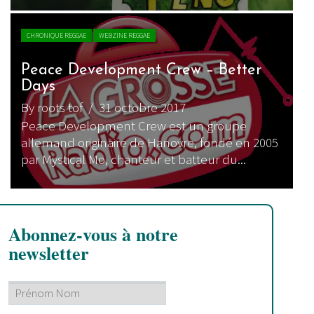
CHRONIQUE REGGAE
WEBZINE REGGAE
Peace Development Crew – Better
Days
By roots tof
/ 31 octobre 2017
Peace Development Crew est un groupe
allemand originaire de Hanovre, fondé en 2005
par Mystical Mo, chanteur et batteur du...
Abonnez-vous à notre
newsletter