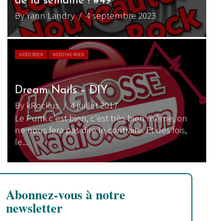
de la semaine ! #49
By Yann Landry
/ 4 septembre 2023
VIDEO ROCK
WEBZINE ROCK
Dream Nails – DIY
By kRockus
/ 4 juillet 2017
Le Punk c'est bien, c'est très bien même, on
ne nous fera pas dire le contraire. Et des fois,
le...
Abonnez-vous à notre
newsletter