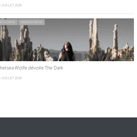
0 JUILLET 2026
ACTU METAL
WEBZINE METAL
helsea Wolfe dévoile The Dark
9 JUILLET 2026