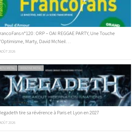
rancoFans n°120 : ORP – OAI REGGAE PARTY, Une Touche
’Optimisme, Marty, David McNeil…
 AOÛT 2026
ACTU METAL
WEBZINE METAL
egadeth tire sa révérence à Paris et Lyon en 2027
 AOÛT 2026