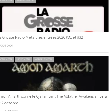
ACTU METAL
WEBZINE METAL
a Grosse Radio Metal : les entrées 2026 #31 et #32
 AOÛT 2026
ACTU METAL
VIDEO METAL
WEBZINE METAL
mon Amarth sonne le Gjallarhorn : The Allfather Awakens arrivera
e 2 octobre