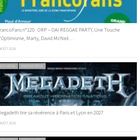
rancoFans n°120 : ORP – OAI REGGAE PARTY, Une Touche
’Optimisme, Marty, David McNeil…
 AOÛT 2026
ACTU METAL
WEBZINE METAL
egadeth tire sa révérence à Paris et Lyon en 2027
 AOÛT 2026