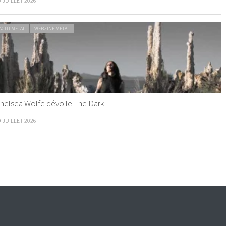
0 JUILLET 2026
ACTU METAL
WEBZINE METAL
helsea Wolfe dévoile The Dark
9 JUILLET 2026