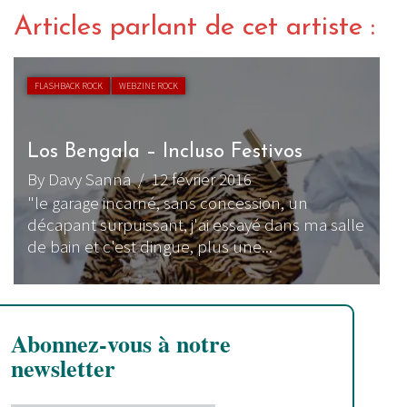
Articles parlant de cet artiste :
FLASHBACK ROCK
WEBZINE ROCK
Los Bengala – Incluso Festivos
By Davy Sanna
/ 12 février 2016
"le garage incarné, sans concession, un
décapant surpuissant, j'ai essayé dans ma salle
de bain et c'est dingue, plus une...
Abonnez-vous à notre
newsletter