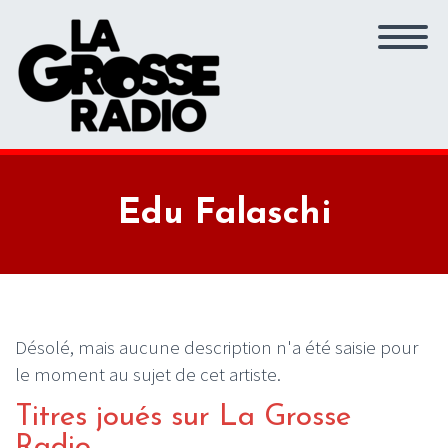
Edu Falaschi
Désolé, mais aucune description n'a été saisie pour
le moment au sujet de cet artiste.
Titres joués sur La Grosse
Radio