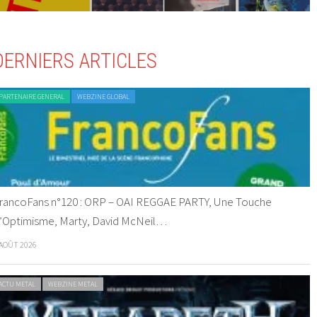
DERNIERS ARTICLES
PARTENAIRE GENERAL
WEBZINE GLOBAL
rancoFans n°120 : ORP – OAI REGGAE PARTY, Une Touche
’Optimisme, Marty, David McNeil…
 AOÛT 2026
ACTU METAL
WEBZINE METAL