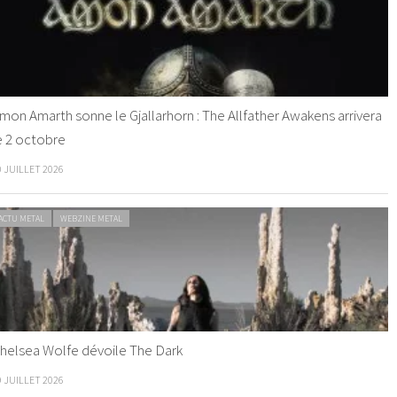
mon Amarth sonne le Gjallarhorn : The Allfather Awakens arrivera
e 2 octobre
0 JUILLET 2026
ACTU METAL
WEBZINE METAL
helsea Wolfe dévoile The Dark
9 JUILLET 2026