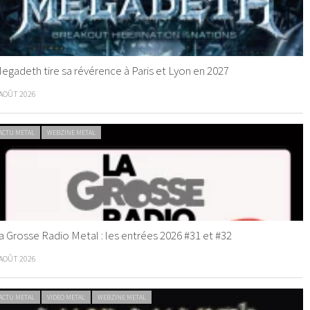
egadeth tire sa révérence à Paris et Lyon en 2027
 AOÛT 2026
ACTU METAL
WEBZINE METAL
a Grosse Radio Metal : les entrées 2026 #31 et #32
 AOÛT 2026
ACTU METAL
VIDEO METAL
WEBZINE METAL