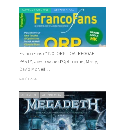
PARTENAIRE GENERAL
WEBZINE GLOBAL
FrancoFans n°120 : ORP – OAI REGGAE
PARTY, Une Touche d’Optimisme, Marty,
David McNeil…
6 AOÛT 2026
ACTU METAL
WEBZINE METAL