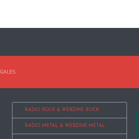
EGALES
RADIO ROCK & WEBZINE ROCK
RADIO METAL & WEBZINE METAL