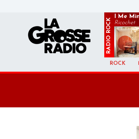
I Me Mi
ROCK
Ricochet
RADIO
ROCK