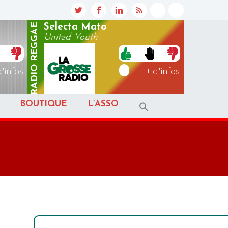
REGGAE
Selecta Mato
United Youth
RADIO
d'infos
+ d'infos
BOUTIQUE
L’ASSO