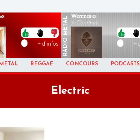
ne
Wazzara
METAL
9 Confines
RADIO
+ d'infos
+ 
METAL
REGGAE
CONCOURS
PODCASTS
Electric