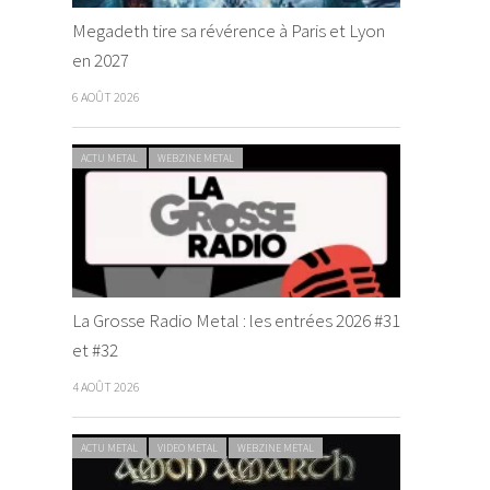
Megadeth tire sa révérence à Paris et Lyon
en 2027
6 AOÛT 2026
ACTU METAL
WEBZINE METAL
La Grosse Radio Metal : les entrées 2026 #31
et #32
4 AOÛT 2026
ACTU METAL
VIDEO METAL
WEBZINE METAL