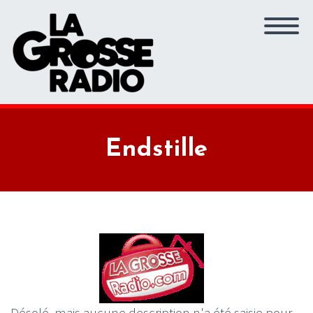
Endstille
Désolé, mais aucune description n'a été saisie pour