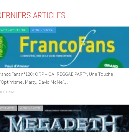
DERNIERS ARTICLES
PARTENAIRE GENERAL
WEBZINE GLOBAL
rancoFans n°120 : ORP – OAI REGGAE PARTY, Une Touche
’Optimisme, Marty, David McNeil…
 AOÛT 2026
ACTU METAL
WEBZINE METAL