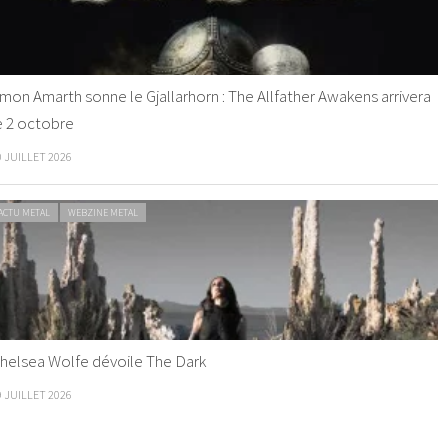
mon Amarth sonne le Gjallarhorn : The Allfather Awakens arrivera
e 2 octobre
0 JUILLET 2026
ACTU METAL
WEBZINE METAL
helsea Wolfe dévoile The Dark
9 JUILLET 2026