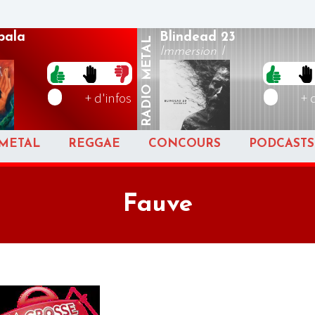
pala
Blindead 23
METAL
Immersion I
RADIO
+ d'infos
+ 
METAL
REGGAE
CONCOURS
PODCASTS
Fauve