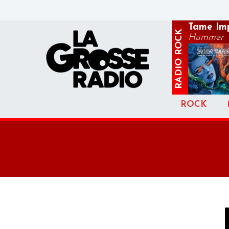
Tame Im
ROCK
Hummer
RADIO
ROCK