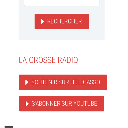
RECHERCHER
LA GROSSE RADIO
ACTU ROCK
WEBZINE ROCK
ACTU REGGAE
WEB
SOUTENIR SUR HELLOASSO
Sinsemili
12/06
S'ABONNER SUR YOUTUBE
By onionma
Les francos
13 juin proc