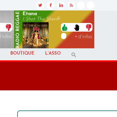
REGGAE
Etana
I Shot The Sheriff
RADIO
d'infos
+ d'infos
BOUTIQUE
L’ASSO