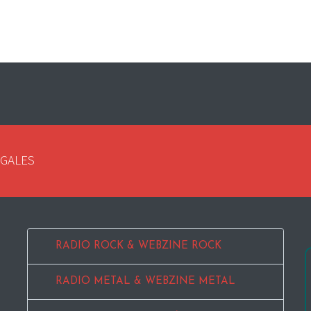
EGALES
RADIO ROCK & WEBZINE ROCK
RADIO METAL & WEBZINE METAL