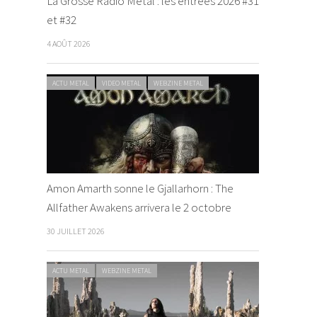
La Grosse Radio Metal : les entrées 2026 #31
et #32
4 AOÛT 2026
ACTU METAL
VIDEO METAL
WEBZINE METAL
Amon Amarth sonne le Gjallarhorn : The
Allfather Awakens arrivera le 2 octobre
30 JUILLET 2026
ACTU METAL
WEBZINE METAL