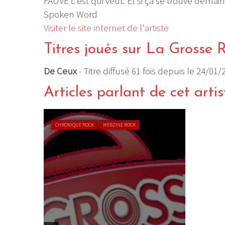
FAUVE c’est qui veut. Et si ça se trouve dema
Spoken Word
Visiter le site internet de l'artiste
Titres joués sur La Grosse 
De Ceux
- Titre diffusé 61 fois depuis le 24/01/
Articles parlant de cet artis
CHRONIQUE ROCK
WEBZINE ROCK
s le
 12 et
..