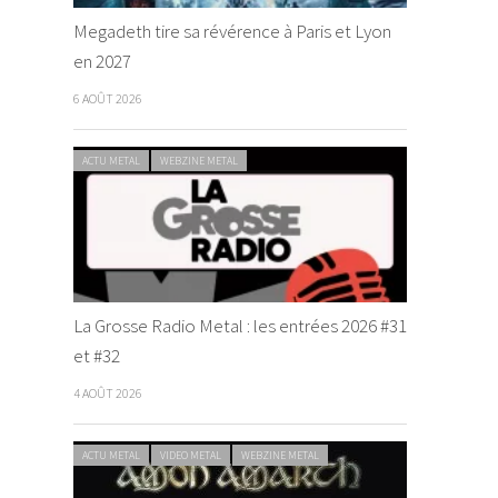
Megadeth tire sa révérence à Paris et Lyon
en 2027
6 AOÛT 2026
ACTU METAL
WEBZINE METAL
La Grosse Radio Metal : les entrées 2026 #31
et #32
4 AOÛT 2026
ACTU METAL
VIDEO METAL
WEBZINE METAL