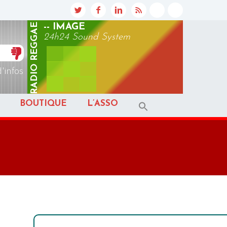
REGGAE
-- IMAGE
24h24 Sound System
RADIO
d'infos
BOUTIQUE
L’ASSO