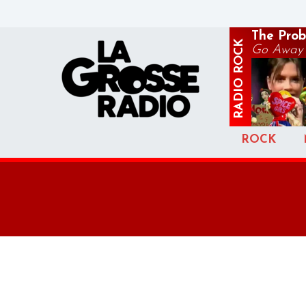
The Prob
ROCK
Go Away
RADIO
ROCK