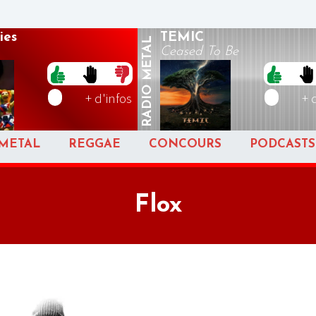
ies
TEMIC
METAL
Ceased To Be
RADIO
+ d'infos
+ 
METAL
REGGAE
CONCOURS
PODCASTS
Flox