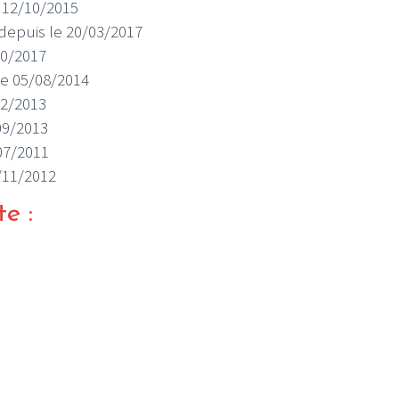
e 12/10/2015
s depuis le 20/03/2017
/10/2017
 le 05/08/2014
/02/2013
/09/2013
I
LE GROS RIFFIFI
/07/2011
S RIFFIFI –
LE GROS RIFFIFI – Su
2/11/2012
as Riffifi 2025 !!!
The Covers !!!
te :