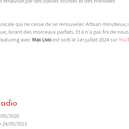
out rehaussé par des basses lourdes et des mélodies
sicale qui ne cesse de se renouveler. Artisan minutieux, i
, livrant des morceaux parfaits. Et il n'a pas fini de nous
featuring avec
Max Livio
est sorti le 1er juillet 2024 sur
You
Radio
1/05/2020
le 24/05/2015