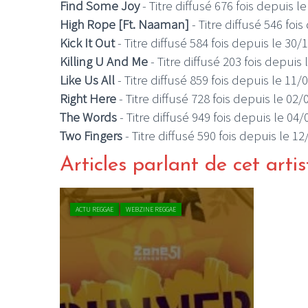
Find Some Joy
- Titre diffusé 676 fois depuis l
High Rope [Ft. Naaman]
- Titre diffusé 546 foi
Kick It Out
- Titre diffusé 584 fois depuis le 30
Killing U And Me
- Titre diffusé 203 fois depuis
Like Us All
- Titre diffusé 859 fois depuis le 11
Right Here
- Titre diffusé 728 fois depuis le 02
LE GROS RIFFIF
The Words
- Titre diffusé 949 fois depuis le 04
LE GRO
Two Fingers
- Titre diffusé 590 fois depuis le 1
Christm
Articles parlant de cet artis
ACTU REGGAE
WEBZINE REGGAE