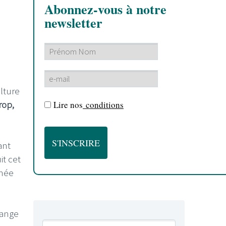
Abonnez-vous à notre
newsletter
lture
rop,
Lire nos
conditions
ant
it cet
inée
lange