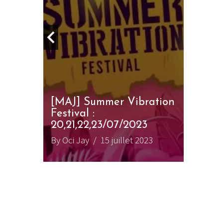
[MAJ] Summer Vibration
t été
Festival :
quare
20,21,22,23/07/2023
uin 2024
By Oci Jay
/ 15 juillet 2023