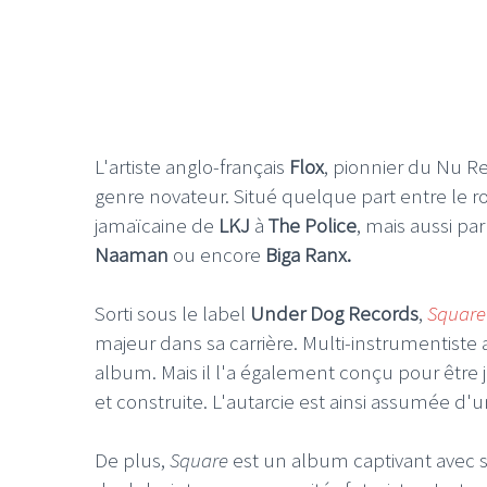
L'artiste anglo-français
Flox
, pionnier du Nu R
genre novateur. Situé quelque part entre le r
jamaïcaine de
LKJ
à
The Police
, mais aussi pa
Naaman
ou encore
Biga Ranx.
Sorti sous le label
Under Dog Records
,
Squar
majeur dans sa carrière. Multi-instrumentiste
album. Mais il l'a également conçu pour être
et construite. L'autarcie est ainsi assumée d'u
De plus,
Square
est un album captivant avec 