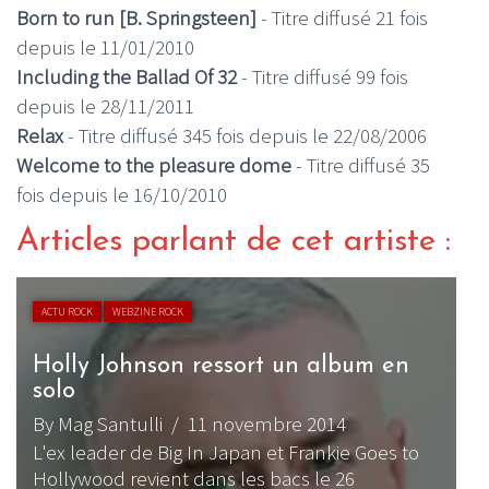
Born to run [B. Springsteen]
- Titre diffusé 21 fois
depuis le 11/01/2010
Including the Ballad Of 32
- Titre diffusé 99 fois
depuis le 28/11/2011
Relax
- Titre diffusé 345 fois depuis le 22/08/2006
Welcome to the pleasure dome
- Titre diffusé 35
fois depuis le 16/10/2010
Articles parlant de cet artiste :
ACTU ROCK
WEBZINE ROCK
Holly Johnson ressort un album en
solo
By Mag Santulli
/ 11 novembre 2014
L'ex leader de Big In Japan et Frankie Goes to
Hollywood revient dans les bacs le 26