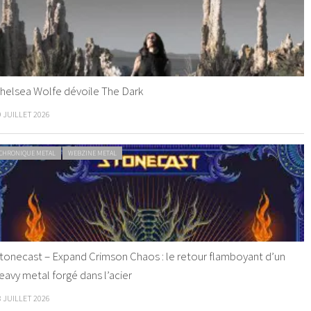
helsea Wolfe dévoile The Dark
9 JUILLET 2026
CHRONIQUE METAL
WEBZINE METAL
tonecast – Expand Crimson Chaos : le retour flamboyant d’un
eavy metal forgé dans l’acier
8 JUILLET 2026