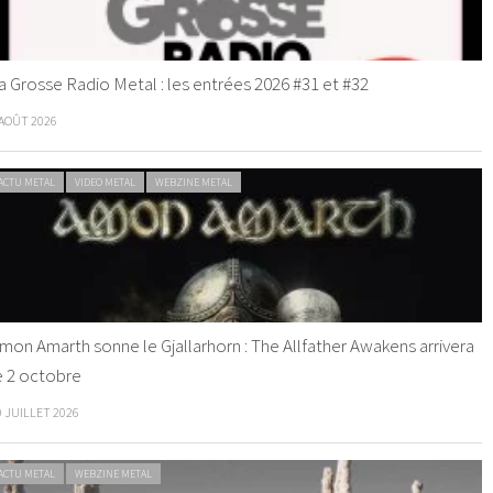
a Grosse Radio Metal : les entrées 2026 #31 et #32
 AOÛT 2026
ACTU METAL
VIDEO METAL
WEBZINE METAL
mon Amarth sonne le Gjallarhorn : The Allfather Awakens arrivera
e 2 octobre
0 JUILLET 2026
ACTU METAL
WEBZINE METAL