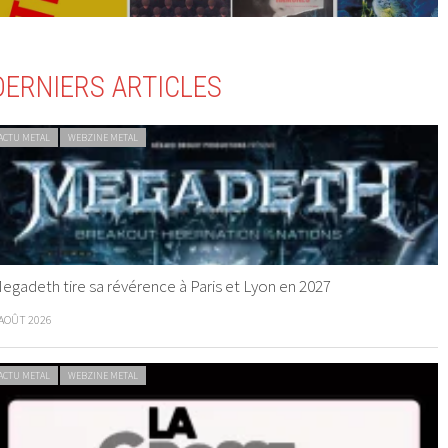
DERNIERS ARTICLES
ACTU METAL
WEBZINE METAL
egadeth tire sa révérence à Paris et Lyon en 2027
 AOÛT 2026
ACTU METAL
WEBZINE METAL