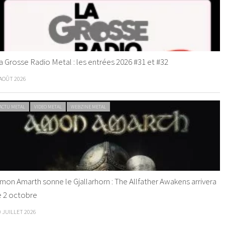
a Grosse Radio Metal : les entrées 2026 #31 et #32
 AOÛT 2026
ACTU METAL
VIDEO METAL
WEBZINE METAL
mon Amarth sonne le Gjallarhorn : The Allfather Awakens arrivera
e 2 octobre
0 JUILLET 2026