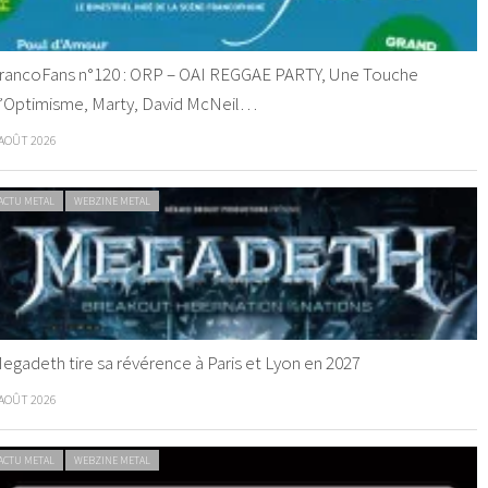
rancoFans n°120 : ORP – OAI REGGAE PARTY, Une Touche
’Optimisme, Marty, David McNeil…
 AOÛT 2026
ACTU METAL
WEBZINE METAL
egadeth tire sa révérence à Paris et Lyon en 2027
 AOÛT 2026
ACTU METAL
WEBZINE METAL