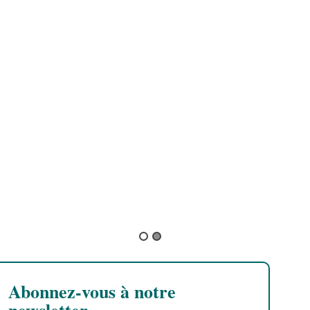
I
B
L
e
B
Abonnez-vous à notre
newsletter