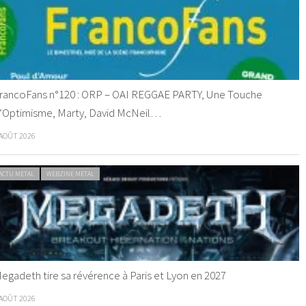
rancoFans n°120 : ORP – OAI REGGAE PARTY, Une Touche
’Optimisme, Marty, David McNeil…
 AOÛT 2026
ACTU METAL
WEBZINE METAL
egadeth tire sa révérence à Paris et Lyon en 2027
 AOÛT 2026