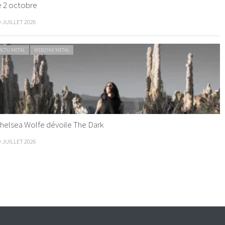
e 2 octobre
0 JUILLET 2026
ACTU METAL
WEBZINE METAL
helsea Wolfe dévoile The Dark
9 JUILLET 2026