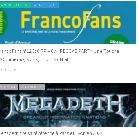
PARTENAIRE GENERAL
WEBZINE GLOBAL
rancoFans n°120 : ORP – OAI REGGAE PARTY, Une Touche
’Optimisme, Marty, David McNeil…
 AOÛT 2026
ACTU METAL
WEBZINE METAL
egadeth tire sa révérence à Paris et Lyon en 2027