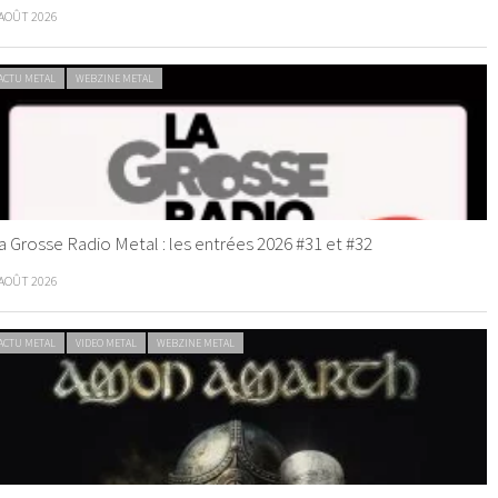
 AOÛT 2026
ACTU METAL
WEBZINE METAL
a Grosse Radio Metal : les entrées 2026 #31 et #32
 AOÛT 2026
ACTU METAL
VIDEO METAL
WEBZINE METAL