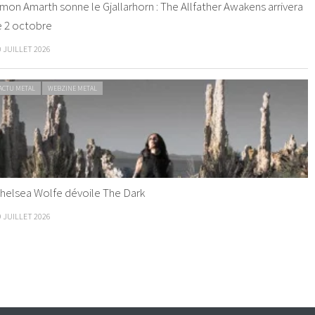
mon Amarth sonne le Gjallarhorn : The Allfather Awakens arrivera
e 2 octobre
0 JUILLET 2026
ACTU METAL
WEBZINE METAL
helsea Wolfe dévoile The Dark
9 JUILLET 2026