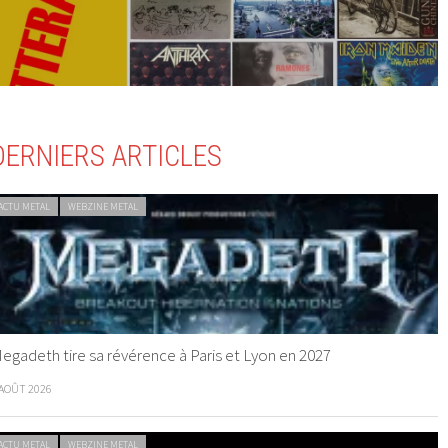
DERNIERS ARTICLES
ACTU METAL
WEBZINE METAL
egadeth tire sa révérence à Paris et Lyon en 2027
 AOÛT 2026
ACTU METAL
WEBZINE METAL