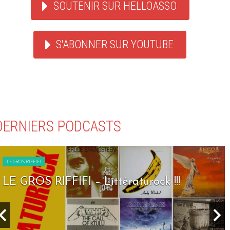
SOUTENIR SUR HELLOASSO
S'ABONNER SUR YOUTUBE
DERNIERS PODCASTS
LE GROS RIFFIFI
LE GROS RIFFIFI – Littératurock !!!