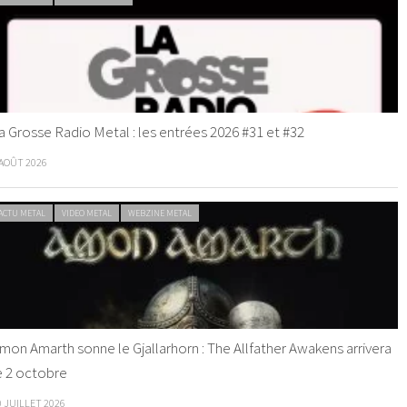
a Grosse Radio Metal : les entrées 2026 #31 et #32
 AOÛT 2026
ACTU METAL
VIDEO METAL
WEBZINE METAL
mon Amarth sonne le Gjallarhorn : The Allfather Awakens arrivera
e 2 octobre
0 JUILLET 2026