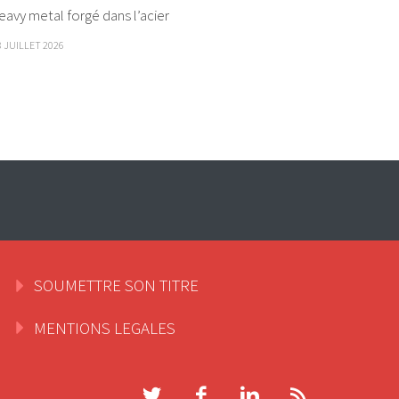
eavy metal forgé dans l’acier
8 JUILLET 2026
SOUMETTRE SON TITRE
MENTIONS LEGALES