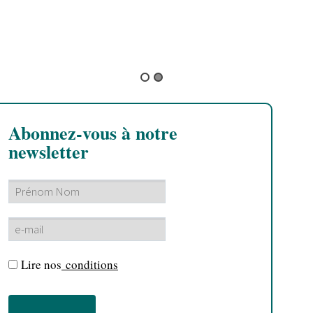
B
C
e
r
Abonnez-vous à notre
newsletter
Lire nos
conditions