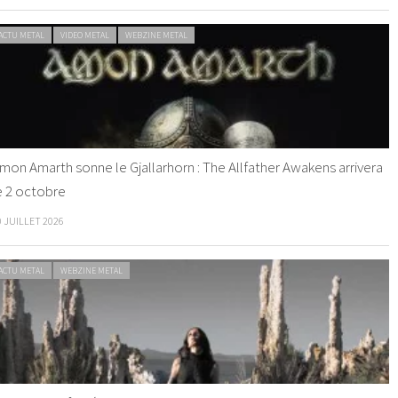
ACTU METAL
VIDEO METAL
WEBZINE METAL
mon Amarth sonne le Gjallarhorn : The Allfather Awakens arrivera
e 2 octobre
0 JUILLET 2026
ACTU METAL
WEBZINE METAL