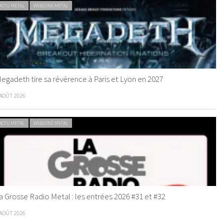
ACTU METAL
WEBZINE METAL
egadeth tire sa révérence à Paris et Lyon en 2027
 AOÛT 2026
ACTU METAL
WEBZINE METAL
a Grosse Radio Metal : les entrées 2026 #31 et #32
 AOÛT 2026