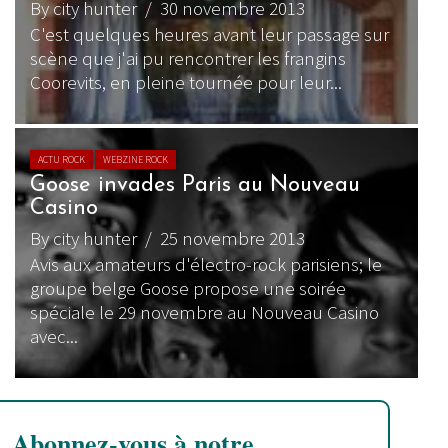
By city hunter
/ 30 novembre 2013
C'est quelques heures avant leur passage sur
scène que j'ai pu rencontrer les frangins
Coorevits, en pleine tournée pour leur...
ACTU ROCK
WEBZINE ROCK
Goose invades Paris au Nouveau
Casino
By city hunter
/ 25 novembre 2013
Avis aux amateurs d'électro-rock parisiens; le
groupe belge Goose propose une soirée
spéciale le 29 novembre au Nouveau Casino
avec...
Abonnez-vous à notre