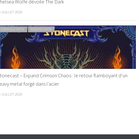
helsea Wolfe dévoile The Dark
9 JUILLET 2026
CHRONIQUE METAL
WEBZINE METAL
tonecast – Expand Crimson Chaos : le retour flamboyant d’un
eavy metal forgé dans l’acier
8 JUILLET 2026