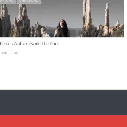
ACTU METAL
WEBZINE METAL
helsea Wolfe dévoile The Dark
9 JUILLET 2026