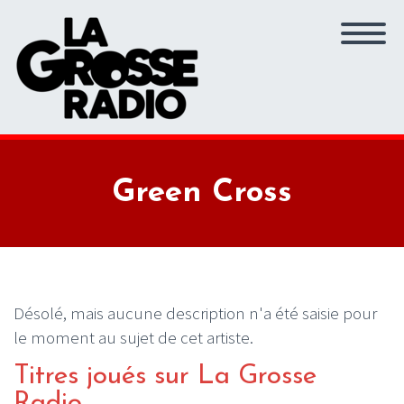
Green Cross
Désolé, mais aucune description n'a été saisie pour
le moment au sujet de cet artiste.
Titres joués sur La Grosse
Radio