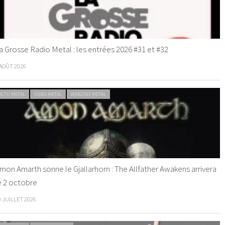
a Grosse Radio Metal : les entrées 2026 #31 et #32
 AOÛT 2026
ACTU METAL
VIDEO METAL
WEBZINE METAL
mon Amarth sonne le Gjallarhorn : The Allfather Awakens arrivera
e 2 octobre
0 JUILLET 2026