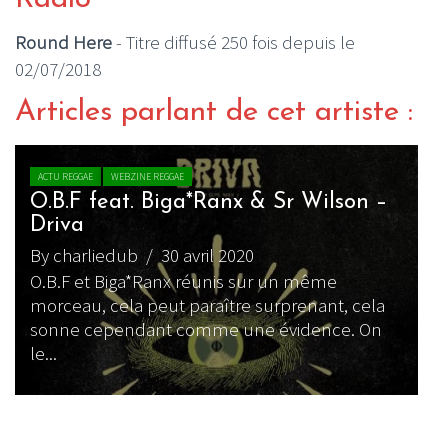
Round Here
- Titre diffusé 250 fois depuis le
02/07/2018
Articles parlant de cet artiste :
ACTU REGGAE
WEBZINE REGGAE
O.B.F feat. Biga*Ranx & Sr Wilson –
Driva
By charliedub
/ 30 avril 2020
O.B.F et Biga*Ranx réunis sur un même
morceau, cela peut paraître surprenant, cela
sonne cependant comme une évidence. On
B
le...