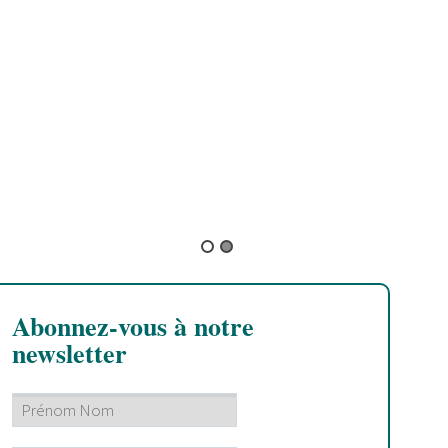
B
L
t
m
Abonnez-vous à notre
newsletter