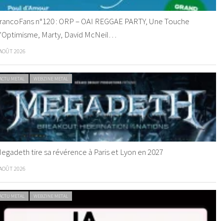
rancoFans n°120 : ORP – OAI REGGAE PARTY, Une Touche
’Optimisme, Marty, David McNeil…
 AOÛT 2026
ACTU METAL
WEBZINE METAL
egadeth tire sa révérence à Paris et Lyon en 2027
 AOÛT 2026
ACTU METAL
WEBZINE METAL