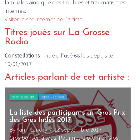
familiales ainsi que des troubles et traumatismes
internes.
Visiter le site internet de l'artiste
Titres joués sur La Grosse
Radio
Constellations
- Titre diffusé 68 fois depuis le
16/01/2017
Articles parlant de cet artiste :
OFFICIEL GENERAL
WEBZINE GLOBAL
La liste des participants au Gros Prix
des Gros Indés 2017
By Yann Landry
/ 18 septembre 2017
Gros bonsoir à tous, Pour notre premier Gros