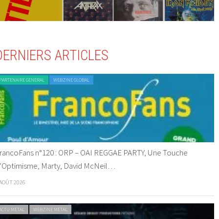
DERNIERS ARTICLES
PARTENAIRE GENERAL
WEBZINE GLOBAL
rancoFans n°120 : ORP – OAI REGGAE PARTY, Une Touche
’Optimisme, Marty, David McNeil…
 AOÛT 2026
ACTU METAL
WEBZINE METAL