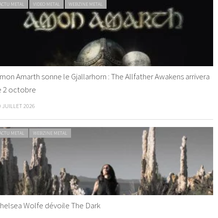
ACTU METAL
VIDEO METAL
WEBZINE METAL
mon Amarth sonne le Gjallarhorn : The Allfather Awakens arrivera
e 2 octobre
0 JUILLET 2026
ACTU METAL
WEBZINE METAL
helsea Wolfe dévoile The Dark