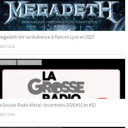
egadeth tire sa révérence à Paris et Lyon en 2027
 AOÛT 2026
ACTU METAL
WEBZINE METAL
a Grosse Radio Metal : les entrées 2026 #31 et #32
 AOÛT 2026